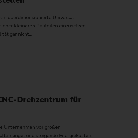
stellen
windetriebe
uverlässigkeit und Sicherheit
tand der CO2-Reduktion
ich, überdimensionierte Universal-
 eher kleineren Bauteilen einzusetzen –
nstangen
atenschutz
mweltschutz
lität gar nicht…
)
anglebigkeit
en)
CNC-Drehzentrum für
)
nde Unternehmen vor großen
räftemangel und steigende Energiekosten.