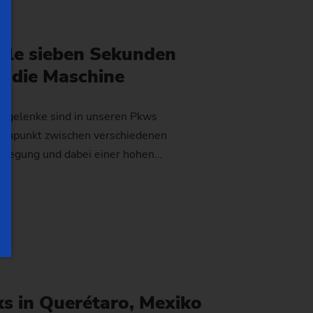
lle sieben Sekunden
n die Maschine
elgelenke sind in unseren Pkws
 Drehpunkt zwischen verschiedenen
Bewegung und dabei einer hohen…
 in Querétaro, Mexiko