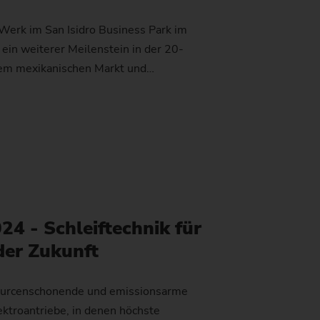
Werk im San Isidro Business Park im
 ein weiterer Meilenstein in der 20-
dem mexikanischen Markt und…
4 - Schleiftechnik für
der Zukunft
ssourcenschonende und emissionsarme
lektroantriebe, in denen höchste