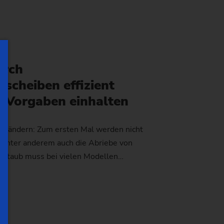
urch
scheiben effizient
7-Vorgaben einhalten
rändern: Zum ersten Mal werden nicht
unter anderem auch die Abriebe von
instaub muss bei vielen Modellen…