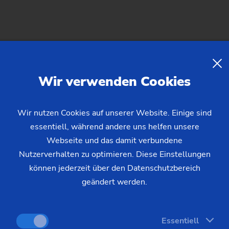
07.03.2025 - Oliver Hagenlocher - Presse
Bremsscheiben beschichten d
Wir verwenden Cookies
Laserauftragschweißen: Brems
beschichten – und die EURO-
Wir nutzen Cookies auf unserer Website. Einige sind
essentiell, während andere uns helfen unsere
Die EURO-7-Norm wird den Automobilbau massiv ve
Webseite und das damit verbundene
nur Emissionen von Verbrennungsmotoren, sondern 
Nutzerverhalten zu optimieren. Diese Einstellungen
Bremsen geregelt. Erstes Fazit: Der auftretende Fe
können jederzeit über den Datenschutzbereich
geändert werden.
Weiterlesen
Essentiell