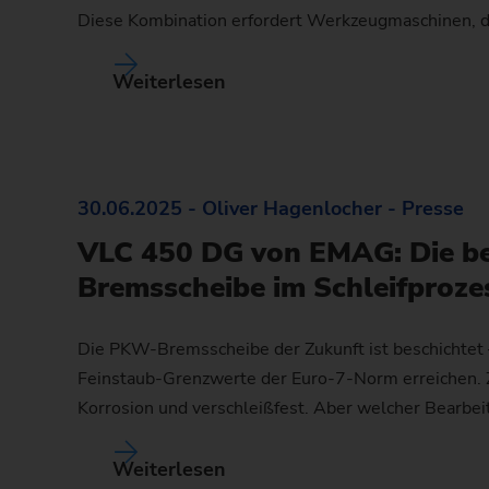
Diese Kombination erfordert Werkzeugmaschinen, d
Kettenrad
Weiterlesen
Kettenrad (Fertigungssystem
Lenkritzel
Schnecke
30.06.2025 - Oliver Hagenlocher - Presse
VLC 450 DG von EMAG: Die b
Bremsscheibe im Schleifproze
Die PKW-Bremsscheibe der Zukunft ist beschichtet –
Feinstaub-Grenzwerte der Euro-7-Norm erreichen. Z
Korrosion und verschleißfest. Aber welcher Bearbe
Weiterlesen