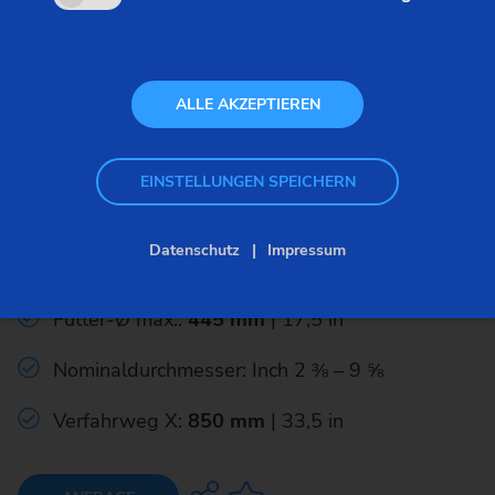
ALLE AKZEPTIEREN
Muffenbearbeitungsmaschinen
EINSTELLUNGEN SPEICHERN
VSC 400 / VSC 400 DUO
Datenschutz
Impressum
(Muffen)
Futter-Ø max.:
445 mm
| 17,5 in
Nominaldurchmesser: Inch 2 ⅜ – 9 ⅝
Verfahrweg X:
850 mm
| 33,5 in