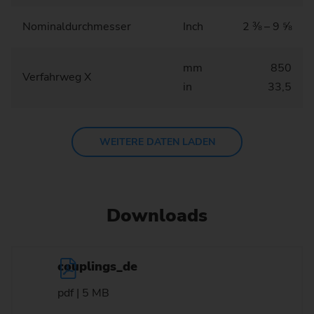
Nominaldurchmesser
Inch
2 ⅜ – 9 ⅝
mm
850
Verfahrweg X
in
33,5
WEITERE DATEN LADEN
Downloads
couplings_de
pdf | 5 MB