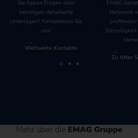
Sie haben Fragen oder
EMAG bietet
benötigen detaillierte
Netzwerk w
Unterlagen? Kontaktieren Sie
profitieren
uns!
Schnelligkei
Verne
Weltweite Kontakte
Zu After S
Mehr über die
EMAG Gruppe