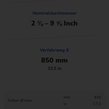
Nominaldurchmesser
2 ⅜ – 9 ⅝ Inch
Verfahrweg X
850 mm
33,5 in
mm
445
Futter-Ø max.
in
17,5