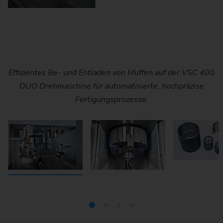
Effizientes Be- und Entladen von Muffen auf der VSC 400
Präzise Bearbeitung einer Muffe im Arbeitsraum der VSC
Eingespanntes Rohteil in einer VSC 400 DUO CM
Muffen in verschiedenen Größen mit präzise
400 DUO Drehmaschine mit leistungsstarker Spann- und
DUO Drehmaschine für automatisierte, hochpräzise
während der präzisen Zerspanung.
geschnittenen Innengewinden.
Zerspanungstechnik.
Fertigungsprozesse.