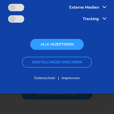
Externe Medien
Tracking
HG 204
ALLE AKZEPTIEREN
Customized
Werkstück-Ø max.:
200 mm
| 8 in
EINSTELLUNGEN SPEICHERN
Werkstücklänge max.:
400 mm
| 15,5 in
Verfahrweg X:
360 mm
| 14 in
Datenschutz
Impressum
MEHR INFORMATIONEN