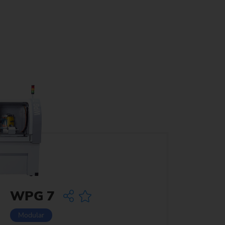
)
WPG 7
Modular