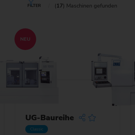
(
17
) Maschinen gefunden
FILTER
Kettenrad
Kettenrad (Fertigungssystem
Lenkritzel
NEU
Schnecke
UG-Baureihe
Classic