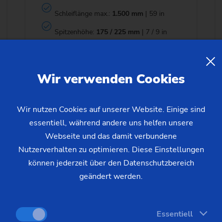
Schleiflänge max.:
1.500 mm
| 59 in
Spitzenhöhe:
175 / 225 mm
| 7 / 9 in
Werkstückgewicht max.:
120 kg
| 264,5
lb
Wir verwenden Cookies
MEHR INFORMATIONEN
Wir nutzen Cookies auf unserer Website. Einige sind
essentiell, während andere uns helfen unsere
Webseite und das damit verbundene
Nutzerverhalten zu optimieren. Diese Einstellungen
können jederzeit über den Datenschutzbereich
geändert werden.
Essentiell