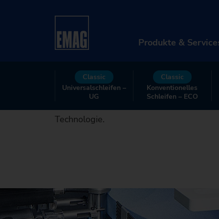
Schleifmas
Startseite
Produkte & Services
Maschinen
runden
Produkte & Service
Classic
Classic
PRO
Universalschleifen –
Konventionelles
EMAG ist Hersteller von Schleifmaschine
UG
Schleifen – ECO
Außenrundbearbeitung, Unrundbearbeitun
Mas
Technologie.
Aut
Dig
M
Afte
D
A
Retr
S
T
D
Mas