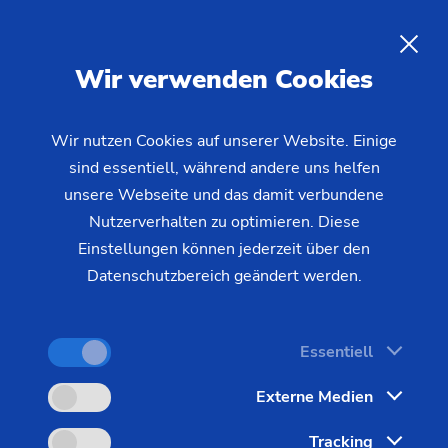
Flexspline-Bearbeitung
für
Wellgetriebe
DE
Wir verwenden Cookies
Flexsplines, auch als flexible Wellenräder, Flextopf
Wir nutzen Cookies auf unserer Website. Einige
sind essentiell, während andere uns helfen
oder Kragenhülse bezeichnet, bilden das Herzstück
unsere Webseite und das damit verbundene
von Wellgetrieben. Diese hochpräzisen Bauteile
Nutzerverhalten zu optimieren. Diese
ermöglichen sehr hohe Untersetzungsverhältnisse
Einstellungen können jederzeit über den
in einer einzigen Getriebestufe – ein
Datenschutzbereich geändert werden.
entscheidender Vorteil gegenüber konventionellen
Planetengetrieben, die für vergleichbare
Untersetzungen mehrere Stufen und damit
Essentiell
erheblich mehr Bauraum benötigen.
Externe Medien
Tracking