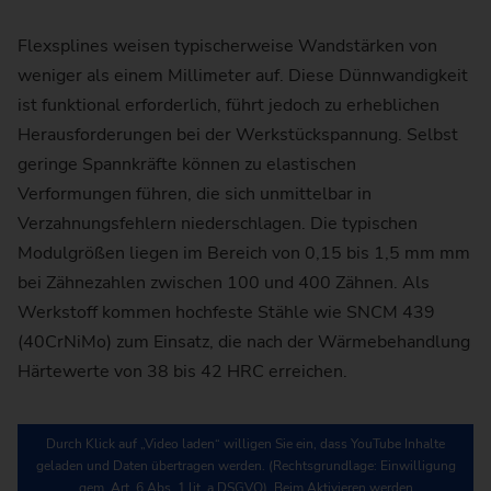
Flexsplines weisen typischerweise Wandstärken von
weniger als einem Millimeter auf. Diese Dünnwandigkeit
ist funktional erforderlich, führt jedoch zu erheblichen
Herausforderungen bei der Werkstückspannung. Selbst
geringe Spannkräfte können zu elastischen
Verformungen führen, die sich unmittelbar in
Verzahnungsfehlern niederschlagen. Die typischen
Modulgrößen liegen im Bereich von 0,15 bis 1,5 mm mm
bei Zähnezahlen zwischen 100 und 400 Zähnen. Als
Werkstoff kommen hochfeste Stähle wie SNCM 439
(40CrNiMo) zum Einsatz, die nach der Wärmebehandlung
Härtewerte von 38 bis 42 HRC erreichen.
Durch Klick auf „Video laden“ willigen Sie ein, dass YouTube Inhalte
geladen und Daten übertragen werden. (Rechtsgrundlage: Einwilligung
gem. Art. 6 Abs. 1 lit. a DSGVO). Beim Aktivieren werden