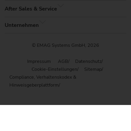
After Sales & Service
Unternehmen
© EMAG Systems GmbH, 2026
Impressum
AGB
Datenschutz
Cookie-Einstellungen
Sitemap
Compliance, Verhaltenskodex &
Hinweisgeberplattform