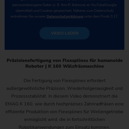
personenbezogene Daten (z. B. Ihre IP Adresse) an YouTube/Google
übermittelt und Cookies gespeichert. Näheres zum Datenschutz
entnehmen Sie unserer
Datenschutzerklärung
unter dem Punkt 3.17.
VIDEO LADEN
Präzisionsfertigung von Flexsplines für humanoide
Roboter | K 160 Wälzfräsmaschine
Die Fertigung von Flexsplines erfordert
außergewöhnliche Präzision, Wiederholgenauigkeit und
Prozessstabilität. In diesem Video demonstriert die
EMAG K 160, wie durch hochpräzises Zahnradfräsen eine
effiziente Produktion von Flexsplines für Wellengetriebe
ermöglicht wird, die in fortschrittlichen
Robotikanwendungen zum Einsatz kommen.