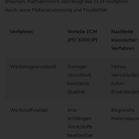
(Räumen, Kalthämmern) überzeugt das ECM-Verfahren
durch seine Materialschonung und Flexibilität:
Verfahren
Vorteile ECM
Nachteile
(PO 3000 IP)
klassischer
Verfahren
Werkzeugverschleiß
Geringer
Hohes
Verschleiß,
Verschleißri
konstante
hoher
Qualität
Ersatzbedar
Werkstoffvielfalt
Alle
Begrenzte
leitfähigen
Materialau
Werkstoffe
bearbeitbar