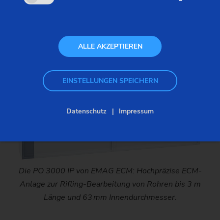
Geschützrohr
(ECM rifling)
ALLE AKZEPTIEREN
EINSTELLUNGEN SPEICHERN
Datenschutz
Impressum
Die PO 3000 IP von EMAG ECM: Hochpräzise ECM-
Anlage zur Rifling-Bearbeitung von Rohren bis 3 m
Länge und 63 mm Innendurchmesser.