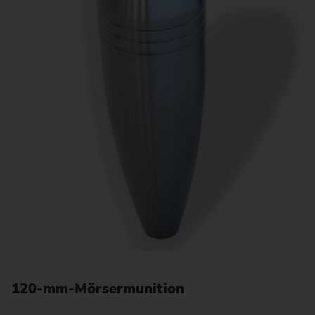
120-mm-Mörsermunition
1