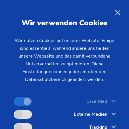
Rifling mit der PO 3000 IP:
Präzise Innenkonturen für
DE
Wir verwenden Cookies
Geschützrohre
mittels ECM
Rifling herstellen
Wir nutzen Cookies auf unserer Website. Einige
sind essentiell, während andere uns helfen
unsere Webseite und das damit verbundene
Nutzerverhalten zu optimieren. Diese
Einstellungen können jederzeit über den
Datenschutzbereich geändert werden.
Essentiell
Externe Medien
Tracking