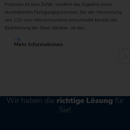
Präzision ist kein Zufall, sondern das Ergebnis eines
EM
durchdachten Fertigungsprozesses: Bei der Herstellung
D
von 120-mm-Mörsermunition entscheidet bereits die
fü
Bearbeitung der Shell darüber, ob das…
Pa
in
Mehr Informationen
Wir haben die
richtige Lösung
für
Sie!