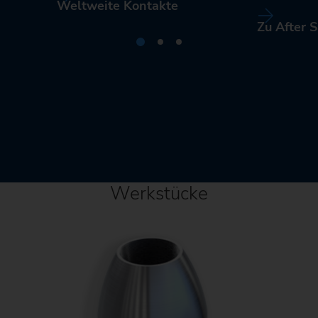
Weltweite Kontakte
Zu After S
Werkstücke