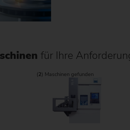
Kettenrad
Kettenrad (Fertigungssystem
Lenkritzel
Schnecke
schinen
für Ihre Anforderu
(
2
) Maschinen gefunden