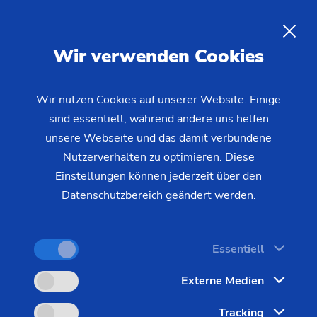
Die Rotorwelle in einer
(Elektromotor)
vollautomatisierten Linie
DE
Wir verwenden Cookies
fertigstellen
ANFRAGE
Wir nutzen Cookies auf unserer Website. Einige
sind essentiell, während andere uns helfen
EMAG konzipiert und konstruiert komplette
unsere Webseite und das damit verbundene
Produktionslinien für einteilige oder zweiteilige
Nutzerverhalten zu optimieren. Diese
Rotorwellen, in denen alle Bearbeitungsprozesse
Einstellungen können jederzeit über den
perfekt verzahnt hintereinander ablaufen.
Datenschutzbereich geändert werden.
Technologie, Automatisierung und
Prozessentwicklung kommen dabei aus einer Hand
Essentiell
– ideale Lösungen für die schnell steigenden
Stückzahlen im Bereich der Elektromobilität.
Externe Medien
Tracking