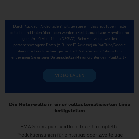
Durch Klick auf „Video laden“ willigen Sie ein, dass YouTube Inhalte
geladen und Daten übertragen werden. (Rechtsgrundlage: Einwilligung
gem. Art. 6 Abs. 1 lit. a DSGVO). Beim Aktivieren werden
personenbezogene Daten (z. B. Ihre IP Adresse) an YouTube/Google
übermittelt und Cookies gespeichert. Näheres zum Datenschutz
entnehmen Sie unserer
Datenschutzerklärung
unter dem Punkt 3.17.
VIDEO LADEN
Die Rotorwelle in einer vollautomatisierten Linie
fertigstellen
EMAG konzipiert und konstruiert komplette
Produktionslinien für einteilige oder zweiteilige