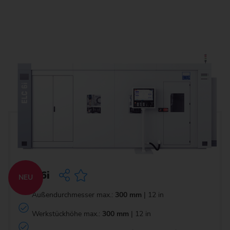
ELC 6i
NEU
Außendurchmesser max.:
300 mm
| 12 in
Werkstückhöhe max.:
300 mm
| 12 in