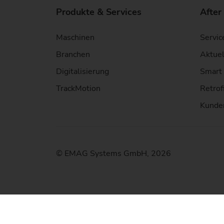
Produkte & Services
After
Maschinen
Servic
Branchen
Aktuel
Digitalisierung
Smart 
TrackMotion
Retrof
Kunde
© EMAG Systems GmbH, 2026