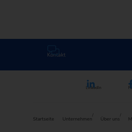
Mediathek
Kontakt
LinkedIn
F
Startseite
Unternehmen
Über uns
M