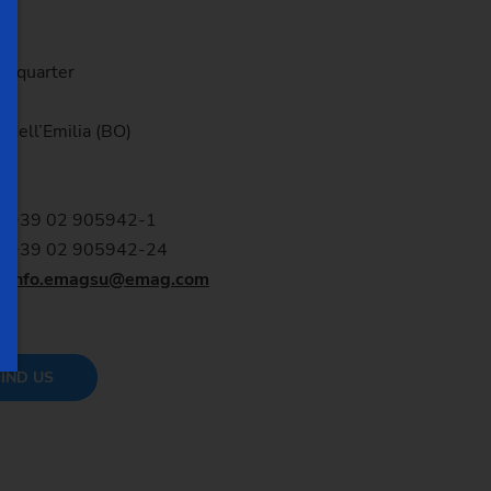
.
adquarter
, 1
 dell’Emilia (BO)
+39 02 905942-1
+39 02 905942-24
info.emagsu
@emag.com
IND US