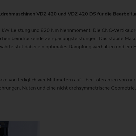
Kettenrad
ikaldrehmaschinen VDZ 420 und VDZ 420 DS für die Bearbeit
Kettenrad (Fertigungssystem
4 kW Leistung und 820 Nm Nennmoment: Die CNC-Vertikaldre
Lenkritzel
chen beindruckende Zerspanungsleistungen. Das stabile Masc
hrleistet dabei ein optimales Dämpfungsverhalten und ein 
Schnecke
ke von lediglich vier Millimetern auf – bei Toleranzen von nur
 Bohrungen, Nuten und eine nicht drehsymmetrische Geometrie.