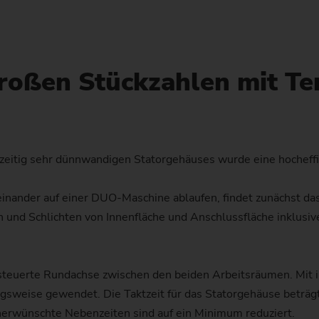
Drehen/Schleifen Wellen – VTC
Profilfräsmaschinen
PO 100 SF
Getrieberäder (E-Bikes)
Customized
Wuchten
Technologie-Seminare
Wälzschälen
Flansch
Muttern für Planetenrollenge
Ausgleichskegelrad
Matrize
Z
S
Wellen – VTC
PO 900 BF
Hohlwelle (E-Bikes)
Customized
Geometrie-Set
Profilschleifen
Pumpenring
Wave Generator
Zahnrad
Hydraulikzylinder und Kolbe
D
U
roßen Stückzahlen mit Te
Außenschleifen – HG
PS
Injektorkörper
Austauschbaugruppen
Walzring
Zahnrad mit Synchronrad
Gleitlager (Windkraftanlagen
L
Customized
Kolbenbearbeitung
Sicherheitsscheibe
Zahnradwelle
Press- und Druckwalze
Unrundschleifen – SN/VG
Rotor (E-Bikes)
zeitig sehr dünnwandigen Statorgehäuses wurde eine hocheffi
Produktionsbegleitung
Getriebewelle (Fügen)
Rotoren für Kompressoren
einander auf einer DUO-Maschine ablaufen, findet zunächst da
Datensicherung
Getriebewelle (Laserschweiß
nd Schlichten von Innenfläche und Anschlussfläche inklusive
Rotorwelle (Elektromotor)
US Spindle Repair
Zahnrad fräsen
Statorgehäuse (Elektromotor
Lange Antriebswellen
teuerte Rundachse zwischen den beiden Arbeitsräumen. Mit i
Turboladerwelle
ngsweise gewendet. Die Taktzeit für das Statorgehäuse beträ
Planetenrad
Unerwünschte Nebenzeiten sind auf ein Minimum reduziert.