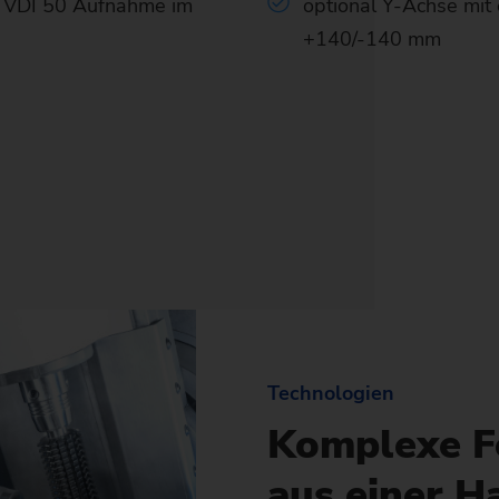
t VDI 50 Aufnahme im
optional Y-Achse mit
+140/-140 mm
Technologien
Komplexe F
aus einer 