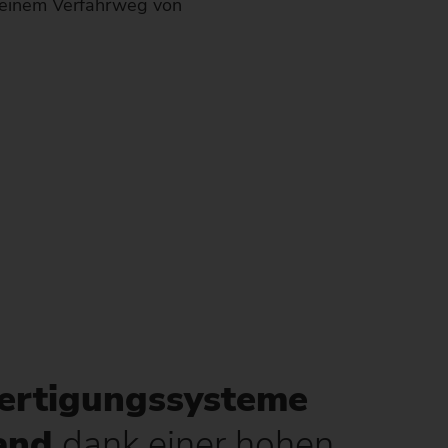
 einem Verfahrweg von
ertigungssysteme
Hand
dank einer hohen