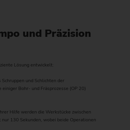
windetriebe
uverlässigkeit und Sicherheit
tand der CO2-Reduktion
nstangen
atenschutz
mweltschutz
mpo und Präzision
)
anglebigkeit
ziente Lösung entwickelt:
s Schruppen und Schlichten der
en)
 einiger Bohr- und Fräsprozesse (OP 20)
)
hrer Hilfe werden die Werkstücke zwischen
gt nur 130 Sekunden, wobei beide Operationen