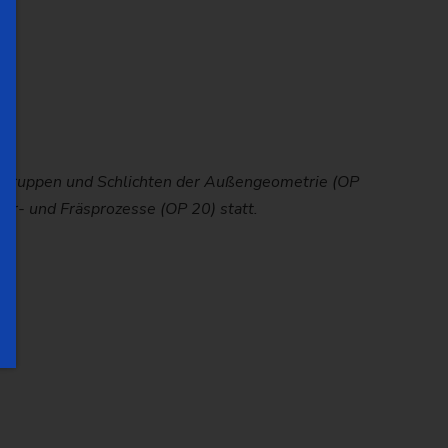
 Schruppen und Schlichten der Außengeometrie (OP
 Schruppen und Schlichten der Außengeometrie (OP
äusen für Elektromotoren entwickelt.
hr- und Fräsprozesse (OP 20) statt.
hr- und Fräsprozesse (OP 20) statt.