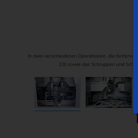
In zwei verschiedenen Operationen, die hinterei
In zwei verschiedenen Operationen, die hinterei
Unsere Spezialisten haben eine hoch
10) sowie das Schruppen und Schlic
10) sowie das Schruppen und Schlic