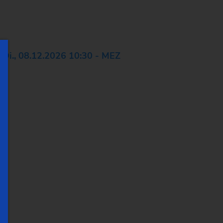
Di., 08.12.2026 10:30 - MEZ
Wie Sie mit professionellem
Retrofit bis zu 30%
Investitionskosten sparen und
gleichzeitig Nachhaltigkeit
und Produktivität steigern