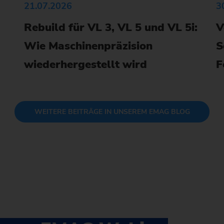
21.07.2026
3
Kettenrad
Rebuild für VL 3, VL 5 und VL 5i:
V
Kettenrad (Fertigungssystem
Wie Maschinenpräzision
S
Lenkritzel
wiederhergestellt wird
F
Schnecke
WEITERE BEITRÄGE IN UNSEREM EMAG BLOG