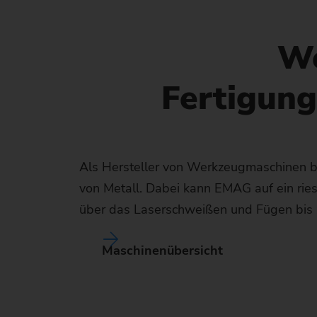
B
S
V
A
Geb
F
e
We
M
A
Nor
V
P
R
C
T
Fertigun
E
M
M
C
Er
I
Na
L
O
S
R
E
Als Hersteller von Werkzeugmaschinen 
E
Io
A
von Metall. Dabei kann EMAG auf ein rie
F
über das Laserschweißen und Fügen bis
A
Io
S
Maschinenübersicht
R