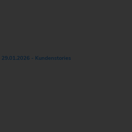
29.01.2026 - Kundenstories
Retrofit als strategischer
Fertigungsansatz: VSC 400
DDS in der
Kleinserienfertigung von
Präzisionsgetrieben bei EWS
Weigele