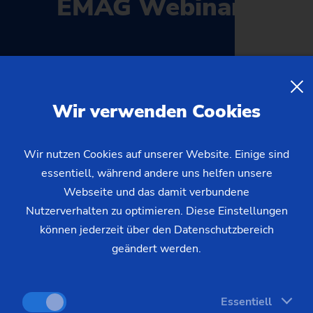
EMAG Webinare
Di., 13.10.2026 10:30 - MEZ
Automatisierte Fertigung von
Wir verwenden Cookies
LKW-Komponenten: Wer nur
Wir nutzen Cookies auf unserer Website. Einige sind
die Maschine betrachtet,
essentiell, während andere uns helfen unsere
verliert Taktzeit
Webseite und das damit verbundene
Nutzerverhalten zu optimieren. Diese Einstellungen
können jederzeit über den Datenschutzbereich
geändert werden.
ZUR WEBINAR-ÜBERSICHT
Essentiell