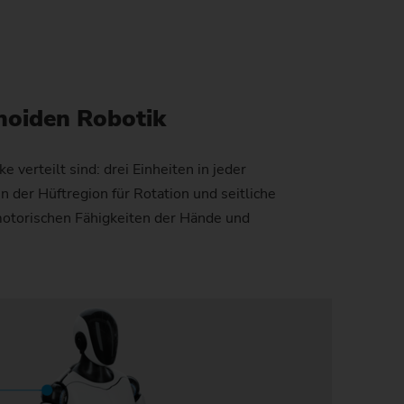
windetriebe
uverlässigkeit und Sicherheit
tand der CO2-Reduktion
nstangen
atenschutz
mweltschutz
anoiden Robotik
)
anglebigkeit
erteilt sind: drei Einheiten in jeder
 der Hüftregion für Rotation und seitliche
motorischen Fähigkeiten der Hände und
en)
)