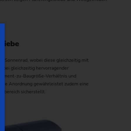
triebe
s Sonnenrad, wobei diese gleichzeitig mit
 bei gleichzeitig hervorragender
ehmoment-zu-Baugröße-Verhältnis und
sche Anordnung gewährleistet zudem eine
lbereich sicherstellt.