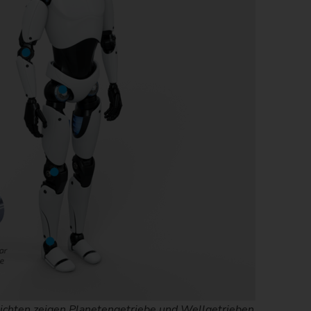
)
sichten zeigen Planetengetriebe und Wellgetrieben