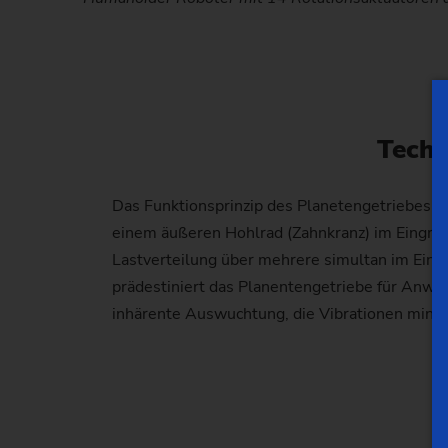
Techn
Das Funktionsprinzip des Planetengetriebes ba
einem äußeren Hohlrad (Zahnkranz) im Eingrif
Lastverteilung über mehrere simultan im Eing
prädestiniert das Planentengetriebe für An
inhärente Auswuchtung, die Vibrationen minim