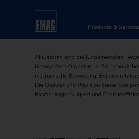
Planet
Startseite
Branchen & Lösungen
Werkstücke
Planeten
Produkte & Service
PRO
Aktuatoren sind die fundamentalen Bewe
biologischen Organismus. Sie ermöglich
Mas
mechanische Bewegung. Bei den rotatoris
Aut
Die Qualität und Präzision dieser Kompon
Positioniergenauigkeit und Energieeffiz
Dig
M
Afte
D
A
Retr
S
T
D
Mas