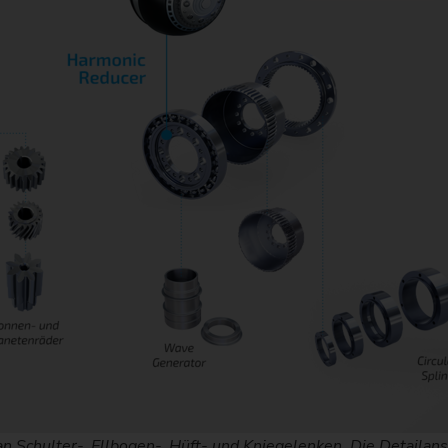
Kettenrad
Kettenrad (Fertigungssystem
Lenkritzel
Schnecke
 Schulter-, Ellbogen-, Hüft- und Kniegelenken. Die Detailan