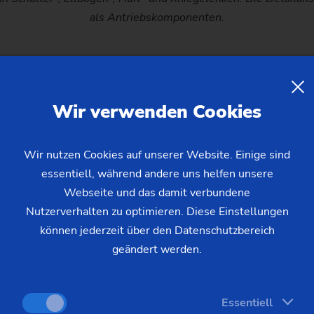
als Antriebskomponenten.
ische Charakteristika: Planentenge
Wir verwenden Cookies
siert auf der Rotation mehrerer Planetenräder um ein zentrale
Wir nutzen Cookies auf unserer Website. Einige sind
f stehen. Diese Anordnung ermöglicht eine kompakte Bauweise
essentiell, während andere uns helfen unsere
riff befindliche Zahnflanken. Daraus resultiert ein hohes Dr
Webseite und das damit verbundene
wendungen mit beschränkt verfügbarem Bauraum. Die symmetri
Nutzerverhalten zu optimieren. Diese Einstellungen
iert und einen gleichmäßigen Lauf über den gesamten Drehzah
können jederzeit über den Datenschutzbereich
geändert werden.
Essentiell