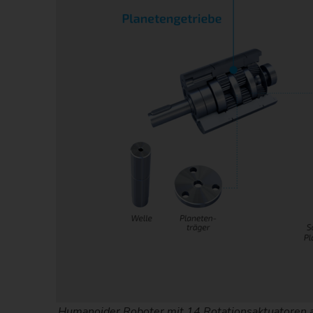
Humanoider Roboter mit 14 Rotationsaktuatoren an