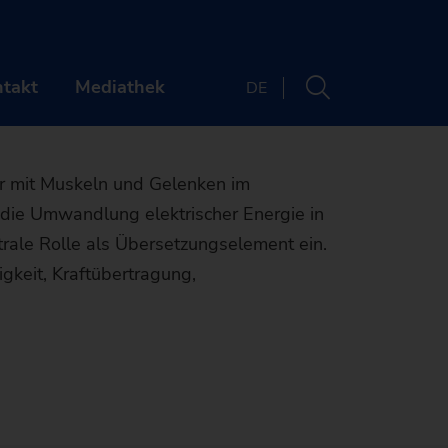
ung von
e Roboter
takt
Mediathek
DE
RNEHMEN
KONTAKT
r mit Muskeln und Gelenken im
die Umwandlung elektrischer Energie in
uns
Standorte
rale Rolle als Übersetzungselement ein.
re
Newsletter
gkeit, Kraftübertragung,
s & Webinare
ER UNS
Maschinenfinder
& Media
ken
RIERE
Die richtige
ltigkeit
mengeschichte
llenangebote
NTS & WEBINARE
Maschine für Ihre