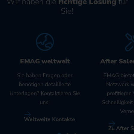
Wir haben die
richtige Lösung
für
Sie!
EMAG weltweit
After Sale
Sie haben Fragen oder
EMAG bietet
benötigen detaillierte
Netzwerk w
Unterlagen? Kontaktieren Sie
profitieren
uns!
Schnelligkei
Verne
Weltweite Kontakte
Zu After S