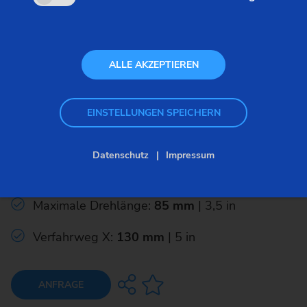
ALLE AKZEPTIEREN
Classic – Futterteile – MSC
EINSTELLUNGEN SPEICHERN
MSC 5 DUO
Datenschutz
Impressum
Drehdurchmesser max.:
120 mm
| 4,5 in
Maximale Drehlänge:
85 mm
| 3,5 in
Verfahrweg X:
130 mm
| 5 in
ANFRAGE