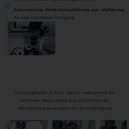
Automatische Werkstückzuführung und -abführung
für eine mannarme Fertigung
Innovative 90-Grad-Werkstückwechslerkinematik für
Vollintegriertes 3-Achs-Gantry-Ladesystem für
Teilewender für die komplette Bearbeitung von
Werkstücken in zwei Aufspannungen (OP 10/OP 20)
minimale Nebenzeiten und automatisierte
kurze Span-zu-Span-Zeiten und maximale
Werkstückhandhabung in der Serienfertigung
innerhalb einer Maschine
Maschinenauslastung.