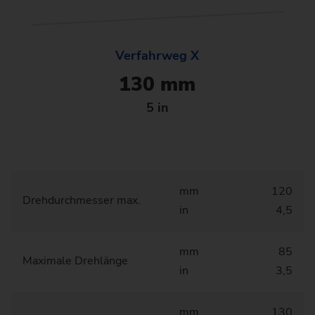
Verfahrweg X
130 mm
5 in
mm
120
Drehdurchmesser max.
in
4,5
mm
85
Maximale Drehlänge
in
3,5
mm
130