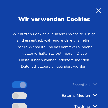
DE
Wir verwenden Cookies
ANFRAGE
Wir nutzen Cookies auf unserer Website. Einige
sind essentiell, während andere uns helfen
Startseite
Produkte & Services
Maschinen
unsere Webseite und das damit verbundene
Drehmaschinen
Futterteile – MSC
MSC 5 DUO
Nutzerverhalten zu optimieren. Diese
Einstellungen können jederzeit über den
Datenschutzbereich geändert werden.
Essentiell
Externe Medien
Tracking