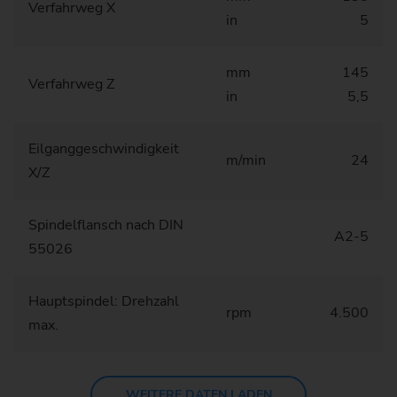
Verfahrweg X
in
5
mm
145
Verfahrweg Z
in
5,5
Eilganggeschwindigkeit
m/min
24
X/Z
Spindelflansch nach DIN
A2-5
55026
Hauptspindel: Drehzahl
rpm
4.500
max.
WEITERE DATEN LADEN