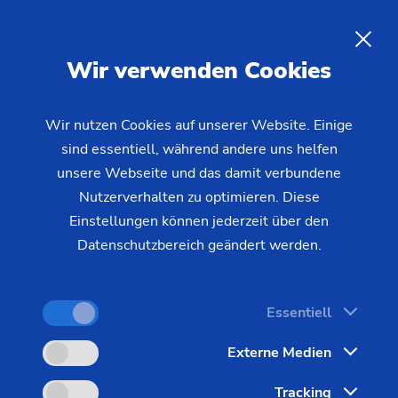
DE
Wir verwenden Cookies
ANFRAGE
Wir nutzen Cookies auf unserer Website. Einige
sind essentiell, während andere uns helfen
Startseite
Branchen & Lösungen
Werkstücke
unsere Webseite und das damit verbundene
Elektro- und Verbrennungsmotor
Kolbenbearbeitung
Bearbeitung von Kolben
Nutzerverhalten zu optimieren. Diese
Einstellungen können jederzeit über den
Datenschutzbereich geändert werden.
Die Kolbenbearbeitung gehört zu den
anspruchsvollsten Verfahren im Bereich des
Essentiell
Motorenbaus. EMAG bietet hier die gesamte
Externe Medien
Prozesskette zur Komplettbearbeitung. Speziell bei
der Außenkonturbearbeitung werden sehr enge
Tracking