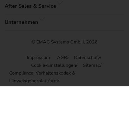
After Sales & Service
Unternehmen
© EMAG Systems GmbH, 2026
Impressum
AGB
Datenschutz
Cookie-Einstellungen
Sitemap
Compliance, Verhaltenskodex &
Hinweisgeberplattform