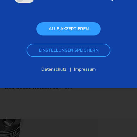
Toleranzen gefordert. Doch auch im Bereich
Flexibilität steigen die Herausforderungen. So
müssen heute auf Maschinen zur
ALLE AKZEPTIEREN
Außenkonturbearbeitung von Kolben
unterschiedlichste Kolbenarten bearbeitet werden
können. Dies bezieht sich jedoch nicht nur auf die
EINSTELLUNGEN SPEICHERN
Größe und Bauart des Kolbens, auch
unterschiedliche Werkstoffe wie Aluminium, Stahl
Datenschutz
Impressum
und gehärteter Stahl müssen mit den Maschinen
bearbeitet werden können.