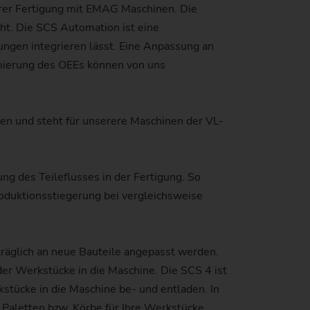
hrer Fertigung mit EMAG Maschinen. Die
eht. Die SCS Automation ist eine
ungen integrieren lässt. Eine Anpassung an
)
mierung des OEEs können von uns
ben und steht für unserere Maschinen der VL-
g des Teileflusses in der Fertigung. So
oduktionsstiegerung bei vergleichsweise
räglich an neue Bauteile angepasst werden.
er Werkstücke in die Maschine. Die SCS 4 ist
tücke in die Maschine be- und entladen. In
 Paletten bzw. Körbe für Ihre Werkstücke.