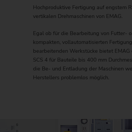
B
S
V
A
Hochproduktive Fertigung auf engstem R
Geb
F
e
vertikalen Drehmaschinen von EMAG.
M
A
Nor
V
P
R
C
T
Egal ob für die Bearbeitung von Futter-
E
M
M
kompakten, vollautomatisierten Fertigun
C
Er
I
Na
bearbeitenden Werkstücke bietet EMAG d
L
O
SCS 4 für Bauteile bis 400 mm Durchmesse
S
R
die Be- und Entladung der Maschinen werd
E
E
Io
Herstellers problemlos möglich.
A
F
A
Io
S
R