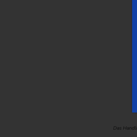
Die SCS Speicherlösung für Paletten und Körbe b
Die SCS 1 Speicherzelle mit inte
Das Handli