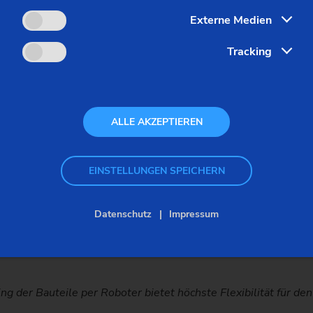
Externe Medien
Tracking
ALLE AKZEPTIEREN
EINSTELLUNGEN SPEICHERN
Datenschutz
Impressum
ietet den optimalen Einstieg in eine automatisierte und hoche
griertem Roboter ermöglicht die kontinuierliche Bereitstellun
ng der Bauteile per Roboter bietet höchste Flexibilität für d
Hand.