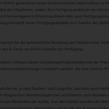
n EMAG garantieren einen kontinuierlichen Materialfluss in I
Kettenrad
en der Maschinen, sodass Ihre Fertigung praktisch nie stillst
sich hervorragend in Einzelmaschinen oder auch Fertigungslös
Kettenrad (Fertigungssystem
lung komplett neuer Fertigungsabläufe zum Zwecke der Opti
Lenkritzel
Schnecke
ersystem für die automatische Beladung aus Paletten bzw. Kör
 der K-Serie von EMAG Koepfer zur Verfügung.
akten Aufbaus ideale Gestaltungsmöglichkeiten bei der Planun
nzelmaschinenlösungen realisiert werden, die eine enorme Pr
tufen an, je nach Bauteil- und Losgröße, und kann auch nacht
mit integriertem Werkstückspeicher und Roboter zum Beladen d
em zum Bestücken der Körbe. Aus den Körben werden die Werks
 Selbstverständlich unterstützen wir Sie bei der Auslegung der