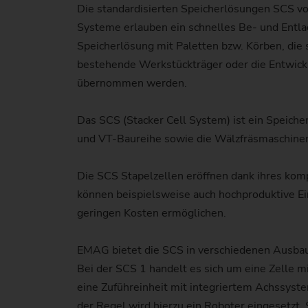
Die standardisierten Speicherlösungen SCS vo
Systeme erlauben ein schnelles Be- und Entlad
Speicherlösung mit Paletten bzw. Körben, die 
bestehende Werkstückträger oder die Entwick
übernommen werden.
Das SCS (Stacker Cell System) ist ein Speich
und VT-Baureihe sowie die Wälzfräsmaschinen
Die SCS Stapelzellen eröffnen dank ihres komp
können beispielsweise auch hochproduktive Ei
geringen Kosten ermöglichen.
EMAG bietet die SCS in verschiedenen Ausbaus
Bei der SCS 1 handelt es sich um eine Zelle 
eine Zuführeinheit mit integriertem Achssyst
der Regel wird hierzu ein Roboter eingesetzt.