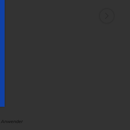
ffiziente Fertigung mit EMAG Maschinen aus einer
g von Werkstücken bis ca. 150 mm.
en Anwender