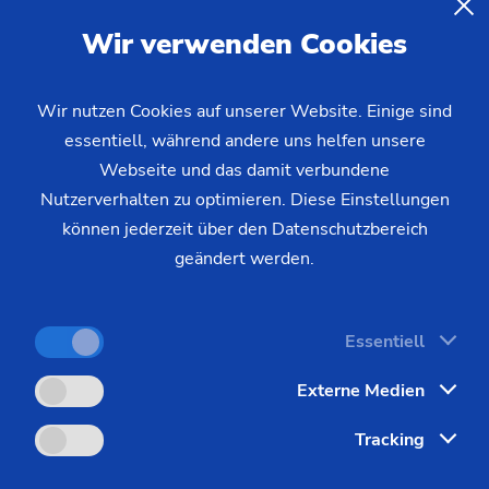
aufzeit
Wir verwenden Cookies
erviceorganisation
 von Produktionsqualität und Produktivität
Wir nutzen Cookies auf unserer Website. Einige sind
essentiell, während andere uns helfen unsere
Webseite und das damit verbundene
Nutzerverhalten zu optimieren. Diese Einstellungen
schneiderte Servicekonzepte, die sp
können jederzeit über den Datenschutzbereich
geändert werden.
fs führt das Service-Team eine Bedarfsanalyse durch. Nach der
Essentiell
leistungen in einem Paket kundenspezifisch für Sie zusammen. 
technischen Belange.
Externe Medien
Tracking