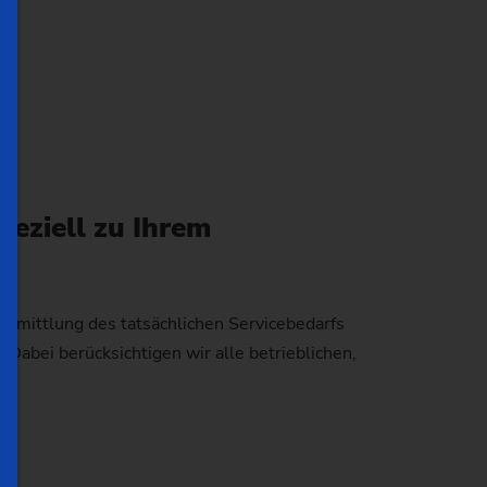
eziell zu Ihrem
 Ermittlung des tatsächlichen Servicebedarfs
Dabei berücksichtigen wir alle betrieblichen,