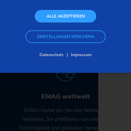
ALLE AKZEPTIEREN
Wir sind für
Sie
da!
EINSTELLUNGEN SPEICHERN
Datenschutz
Impressum
EMAG weltweit
EMAG bietet ein Service-Netzwerk
weltweit. Sie profitieren von unserer
Schnelligkeit und globalen Vernetzung.