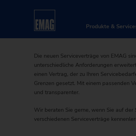
Mit den S
Startseite
Produkte & Services
After Sales & 
Ihre Pr
Produkte & Service
PRO
Die neuen Serviceverträge von EMAG sind 
unterschiedliche Anforderungen erweiter
Mas
einen Vertrag, der zu Ihren Servicebedar
Aut
Grenzen gesetzt. Mit einem passenden Ve
und transparenter.
Dig
M
Wir beraten Sie gerne, wenn Sie auf der 
Afte
D
A
verschiedenen Serviceverträge kennenler
Retr
S
T
D
Mas