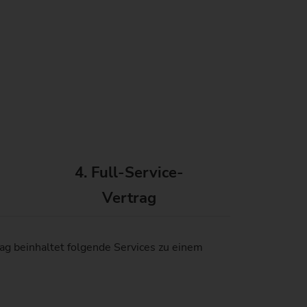
windetriebe
uverlässigkeit und Sicherheit
tand der CO2-Reduktion
nstangen
atenschutz
mweltschutz
)
anglebigkeit
4. Full-Service-
Vertrag
en)
rag beinhaltet folgende Services zu einem
)