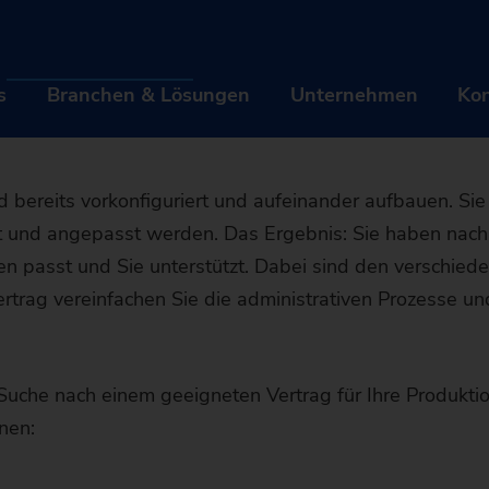
erviceverträgen vo
Service
Serviceverträge
oduktion optimal abg
s
Branchen & Lösungen
Unternehmen
Kon
DUKTE & SERVICES
BRANCHEN & LÖSUNGEN
UNTE
bereits vorkonfiguriert und aufeinander aufbauen. Sie 
t und angepasst werden. Das Ergebnis: Sie haben nach
chinen
Branchen
Über 
fen passt und Sie unterstützt. Dabei sind den verschie
omatisierungslösungen
Technologien
Karrie
rtrag vereinfachen Sie die administrativen Prozesse u
italisierung EDNA ONE
ASCHINEN
Werkstücke
BRANCHEN
Event
ÜB
Suche nach einem geeigneten Vertrag für Ihre Produkti
r Sales & Service
rehmaschinen
UTOMATISIERUNGSLÖSUNGEN
Automobilindustrie & Mobilität
TECHNOLOGIEN
News 
Mar
KAR
nen:
Maschinenfinder
ofit von gebrauchten
chleifmaschinen
rackMotion
IGITALISIERUNG EDNA ONE
Luftfahrtindustrie
CNC-Schleifen
WERKSTÜCKE
Nachha
Fir
Ste
EVE
Die richtige
chinen