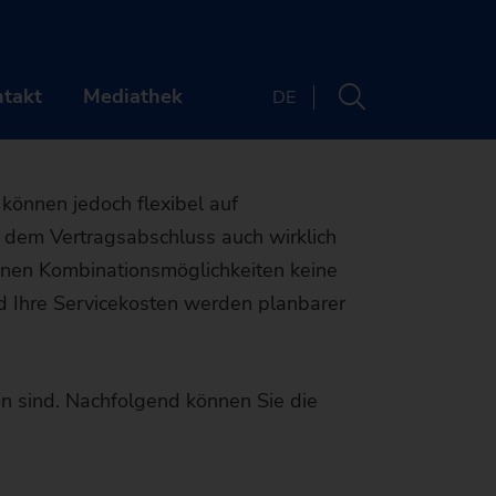
n EMAG ist
esichert
takt
Mediathek
DE
RNEHMEN
KONTAKT
können jedoch flexibel auf
 dem Vertragsabschluss auch wirklich
uns
Standorte
denen Kombinationsmöglichkeiten keine
re
Newsletter
nd Ihre Servicekosten werden planbarer
s & Webinare
ER UNS
Maschinenfinder
on sind. Nachfolgend können Sie die
& Media
ken
RIERE
Die richtige
ltigkeit
mengeschichte
llenangebote
NTS & WEBINARE
Maschine für Ihre