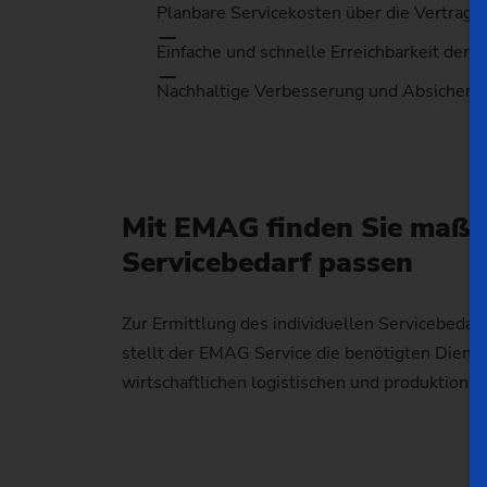
Planbare Servicekosten über die Vertragsl
Einfache und schnelle Erreichbarkeit der S
Nachhaltige Verbesserung und Absicherung
Mit EMAG finden Sie maßge
Servicebedarf passen
Zur Ermittlung des individuellen Servicebedar
stellt der EMAG Service die benötigten Dienst
wirtschaftlichen logistischen und produktions