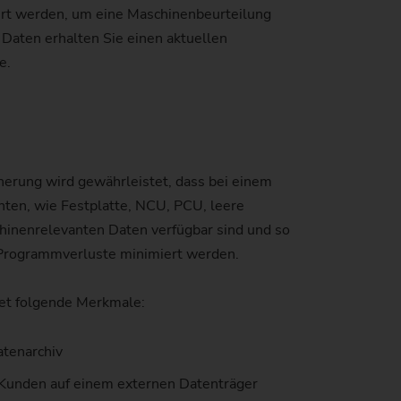
rt werden, um eine Maschinenbeurteilung
 Daten erhalten Sie einen aktuellen
windetriebe
uverlässigkeit und Sicherheit
tand der CO2-Reduktion
e.
nstangen
atenschutz
mweltschutz
)
anglebigkeit
herung wird gewährleistet, dass bei einem
ten, wie Festplatte, NCU, PCU, leere
schinenrelevanten Daten verfügbar sind und so
 Programmverluste minimiert werden.
en)
tet folgende Merkmale:
)
tenarchiv
 Kunden auf einem externen Datenträger