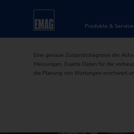
Zustandsan
Startseite
Produkte & Services
After Sales & 
Sens
Produkte & Service
PRO
Eine genaue Zustandsdiagnose der Achse
Messungen. Exakte Daten für die vorbeug
Mas
die Planung von Wartungen erschwert und e
Aut
Dig
M
Afte
D
A
Retr
S
T
D
Mas