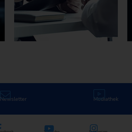
Karriere bei EMAG
Newsletter
Mediathek
acebook
YouTube
Instagram