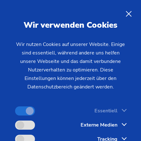
Gehäuse und Flansche
-
Präzise Bearbeitung für höchste
DE
Wir verwenden Cookies
Anforderungen
Wir nutzen Cookies auf unserer Website. Einige
sind essentiell, während andere uns helfen
Ob Flansch, Differentialgehäuse oder
unsere Webseite und das damit verbundene
Azimutantrieb – EMAG bietet maßgeschneiderte
Nutzerverhalten zu optimieren. Diese
Fertigungslösungen für komplexe Gehäuse und
Einstellungen können jederzeit über den
Rotationsbauteile. Kurze Taktzeiten, hohe Qualität
Datenschutzbereich geändert werden.
und integrierte Automation stehen dabei im
Mittelpunkt.
Essentiell
Externe Medien
Tracking