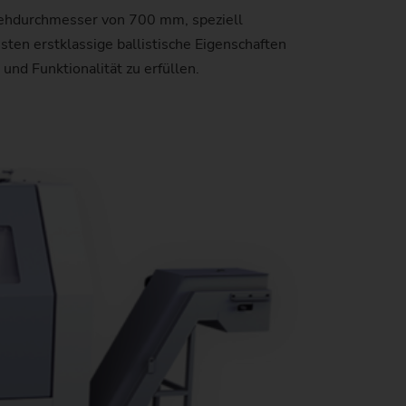
ehdurchmesser von 700 mm, speziell
windetriebe
uverlässigkeit und Sicherheit
tand der CO2-Reduktion
ten erstklassige ballistische Eigenschaften
und Funktionalität zu erfüllen.
nstangen
atenschutz
mweltschutz
)
anglebigkeit
en)
)