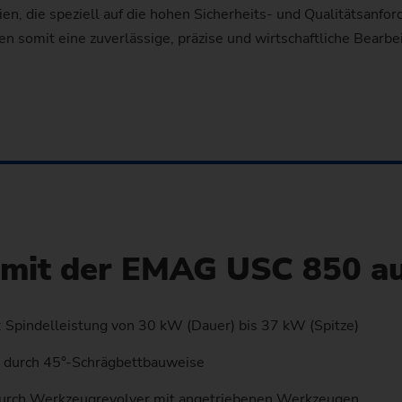
nien, die speziell auf die hohen Sicherheits- und Qualitätsanf
 somit eine zuverlässige, präzise und wirtschaftliche Bearb
e mit der EMAG USC 850 auf
: Spindelleistung von 30 kW (Dauer) bis 37 kW (Spitze)
t durch 45°-Schrägbettbauweise
ng durch Werkzeugrevolver mit angetriebenen Werkzeugen