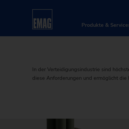
Präzise 
Startseite
Branchen & Lösungen
Werkstücke
Artiller
Produkte & Service
PRO
Mas
In der Verteidigungsindustrie sind höchst
Aut
diese Anforderungen und ermöglicht die
Dig
M
Afte
D
A
Retr
S
T
D
Mas