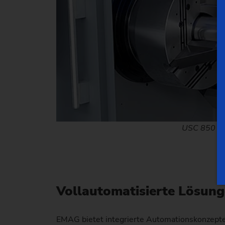
USC 850 – 
Vollautomatisierte Lösung
EMAG bietet integrierte Automationskonzepte 