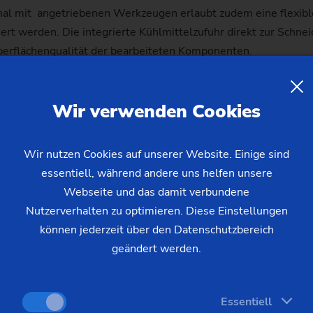
al mit angetriebenen Werkzeugen erlaubt zudem eine flexible
t werden. Die integrierte Kühlmittelzufuhr direkt zur Schneid
erflächenqualität der bearbeiteten Komponenten.
 bietet eine Dauerleistung von bis zu 30 kW und eine Spitze
Wir verwenden Cookies
eitung von hochfesten Materialien, die typischerweise in der 
e eine hohe Spindelsteifigkeit, die auch bei schweren Zerspan
Wir nutzen Cookies auf unserer Website. Einige sind
essentiell, während andere uns helfen unsere
Webseite und das damit verbundene
Nutzerverhalten zu optimieren. Diese Einstellungen
können jederzeit über den Datenschutzbereich
geändert werden.
Essentiell