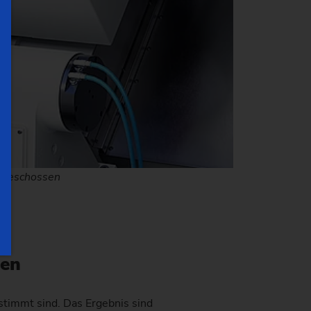
egeschossen
gen
stimmt sind. Das Ergebnis sind