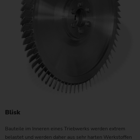
M
Ko
ho
An
Blisk
Bauteile im Inneren eines Triebwerks werden extrem
belastet und werden daher aus sehr harten Werkstoffen