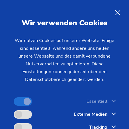
DE
Wir verwenden Cookies
ANFRAGE
Wir nutzen Cookies auf unserer Website. Einige
sind essentiell, während andere uns helfen
Startseite
Branchen & Lösungen
Werkstücke
unsere Webseite und das damit verbundene
Weitere Werkstücke
Blisk
PECM für die Bearbeitung von
Nutzerverhalten zu optimieren. Diese
Einstellungen können jederzeit über den
Blisk (Blade Integrated Disk)
Datenschutzbereich geändert werden.
Bauteile im Inneren eines Triebwerks werden
Essentiell
extrem belastet und werden daher aus sehr harten
Externe Medien
Werkstoffen hergestellt. So bestehen z.B.
Blisk
(Blade Integrated Disk)
häufig aus
Tracking