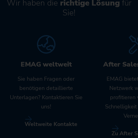
Wir haben die
richtige Lösung
für
Sie!
EMAG weltweit
After Sale
Sie haben Fragen oder
EMAG bietet
benötigen detaillierte
Netzwerk w
Unterlagen? Kontaktieren Sie
profitieren
uns!
Schnelligkei
Verne
Weltweite Kontakte
Zu After S