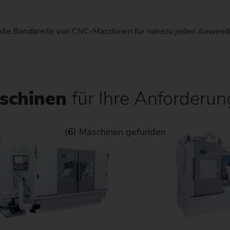
Kettenrad
ße Bandbreite von CNC-Maschinen für nahezu jeden Anwendu
Kettenrad (Fertigungssystem
Lenkritzel
Schnecke
schinen
für Ihre Anforderu
(
6
) Maschinen gefunden