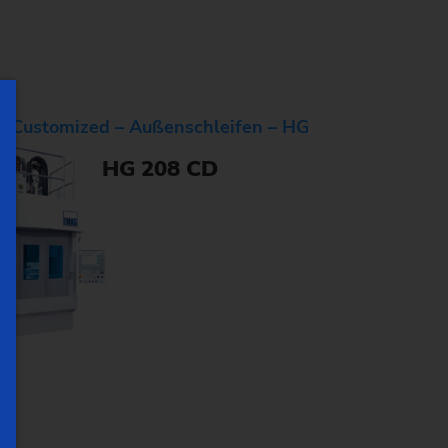
Customized – Außenschleifen – HG
HG 208 CD