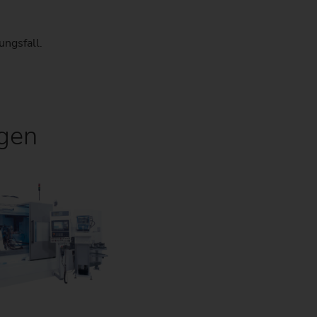
ngsfall.
)
ngen