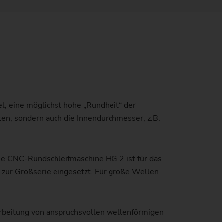
windetriebe
uverlässigkeit und Sicherheit
tand der CO2-Reduktion
nstangen
atenschutz
mweltschutz
)
anglebigkeit
l, eine möglichst hohe „Rundheit“ der
ten, sondern auch die Innendurchmesser, z.B.
en)
ie CNC-Rundschleifmaschine HG 2 ist für das
 zur Großserie eingesetzt. Für große Wellen
)
arbeitung von anspruchsvollen wellenförmigen