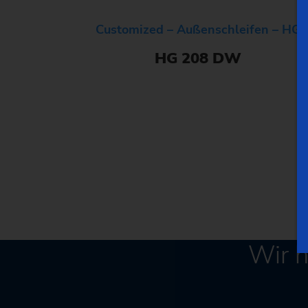
Customized – Außenschleifen – HG
HG 208 DW
Wir 