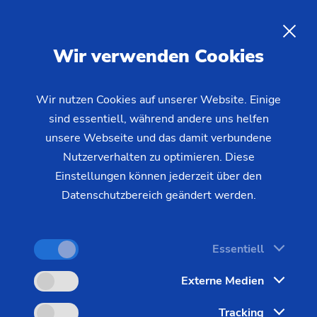
Zahnradherstellung auf
horizontalen und vertikalen
DE
Wir verwenden Cookies
Verzahnmaschinen von EMAG
Wir nutzen Cookies auf unserer Website. Einige
sind essentiell, während andere uns helfen
EMAG ist bekannt als Qualitäts-Lieferant für
unsere Webseite und das damit verbundene
Verzahntechnologie für die hochproduktive
Nutzerverhalten zu optimieren. Diese
Zahnradherstellung. Ob modernste
Einstellungen können jederzeit über den
Wälzfrästechnologie oder die passenden
Datenschutzbereich geändert werden.
Maschinen für das Anfasen und Entgraten – EMAG
hat die passenden Lösungen für die
Essentiell
Zahnradherstellung.
Externe Medien
Alle denkbaren Verzahnungsaufgaben können mit
diesen Wälzfräsmaschinen gelöst werden. Sowohl
Tracking