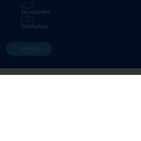
Newsletter
Mediathek
ANFRAGE
Startseite
Produkte & Services
Maschinen
Verzahnungsmaschinen
Wälzfräsmaschinen