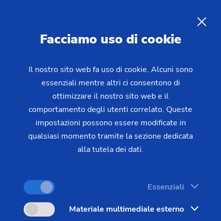
Produzione di ingranaggi su
dentatrici verticali e
IT
Facciamo uso di cookie
orizzontali di EMAG
Il nostro sito web fa uso di cookie. Alcuni sono
essenziali mentre altri ci consentono di
EMAG è un fornitore conosciuto di tecnologie di
ottimizzare il nostro sito web e il
elevata qualità per la produzione ad alta efficienza
comportamento degli utenti correlato. Queste
di ingranaggi. Sia che si tratti di tecnologia della
impostazioni possono essere modificate in
dentatura a creatore all'avanguardia, sia di
qualsiasi momento tramite la sezione dedicata
macchine idonee alla smussatura e sbavatura,
alla tutela dei dati.
EMAG offre la soluzione ideale per la produzione
di ingranaggi.
Essenziali
Con queste dentatrici a creatore è possibile far
Materiale multimediale esterno
fronte a tutti i compiti di dentatura. Nella gamma