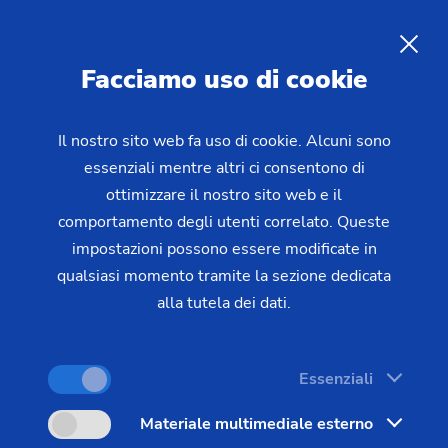
Rettificatrici in tondo esterno
di alberi
IT
Facciamo uso di cookie
La serie HG è il sistema che comprende le
Il nostro sito web fa uso di cookie. Alcuni sono
essenziali mentre altri ci consentono di
macchine per la rettifica in tondo esterna di
ottimizzare il nostro sito web e il
alberame di precisione. La rettificatrice VTC 315
comportamento degli utenti correlato. Queste
DS è apprezzata per la lavorazione di alberame di
impostazioni possono essere modificate in
precisione complesso. Essa consente la tornitura,
qualsiasi momento tramite la sezione dedicata
foratura, fresatura, rettifica simultanea, rettifica a
alla tutela dei dati.
supporto sincrono e la lavorazione combinata di
tornitura/rettifica.
Essenziali
Materiale multimediale esterno