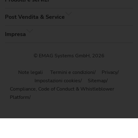
Post Vendita & Service
Impresa
© EMAG Systems GmbH, 2026
Note legali
Termini e condizioni
Privacy
Impostazioni cookies
Sitemap
Compliance, Code of Conduct & Whistleblower
Platform