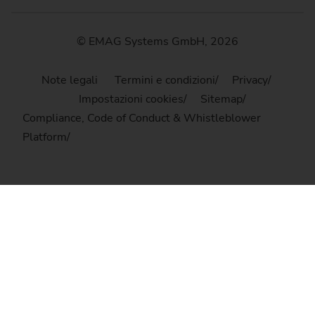
© EMAG Systems GmbH, 2026
Note legali
Termini e condizioni
Privacy
Impostazioni cookies
Sitemap
Compliance, Code of Conduct & Whistleblower
Platform