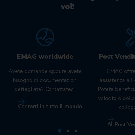
voi!
EMAG worldwide
Post Vendi
Avete domande oppure avete
EMAG offre
bisogno di documentazioni
assistenza a l
dettagliate? Contattateci!
Potete benefici
velocità e dell
Contatti in tutto il mondo
colleg
Al Post Ve