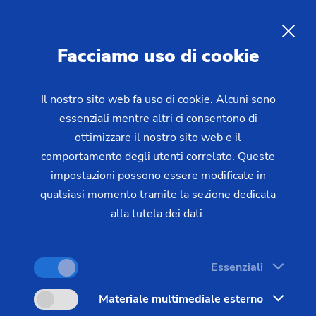
IT
Facciamo uso di cookie
RICHIESTA
Il nostro sito web fa uso di cookie. Alcuni sono
essenziali mentre altri ci consentono di
Home
Settori e soluzioni
Pezzi
ottimizzare il nostro sito web e il
Electric and Combustion Engines
Camma
Camma
comportamento degli utenti correlato. Queste
impostazioni possono essere modificate in
qualsiasi momento tramite la sezione dedicata
alla tutela dei dati.
Essenziali
Materiale multimediale esterno