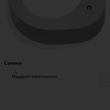
A
Camma
Maggiori informazioni