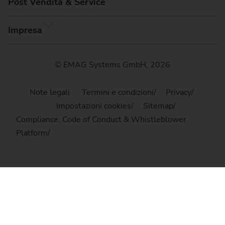
Post Vendita & Service
Impresa
© EMAG Systems GmbH, 2026
Note legali
Termini e condizioni
Privacy
Impostazioni cookies
Sitemap
Compliance, Code of Conduct & Whistleblower
Platform