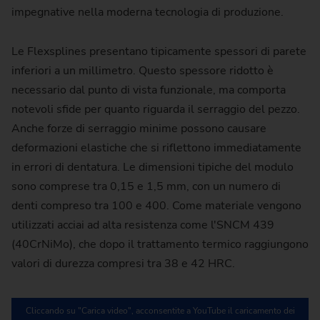
impegnative nella moderna tecnologia di produzione.
Le Flexsplines presentano tipicamente spessori di parete
inferiori a un millimetro. Questo spessore ridotto è
necessario dal punto di vista funzionale, ma comporta
notevoli sfide per quanto riguarda il serraggio del pezzo.
Anche forze di serraggio minime possono causare
deformazioni elastiche che si riflettono immediatamente
in errori di dentatura. Le dimensioni tipiche del modulo
sono comprese tra 0,15 e 1,5 mm, con un numero di
denti compreso tra 100 e 400. Come materiale vengono
utilizzati acciai ad alta resistenza come l'SNCM 439
(40CrNiMo), che dopo il trattamento termico raggiungono
valori di durezza compresi tra 38 e 42 HRC.
Cliccando su "Carica video", acconsentite a YouTube il caricamento dei