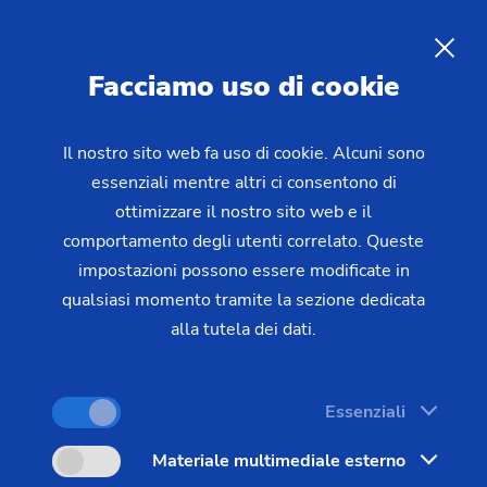
Lavorazione Flexspline per
ingranaggi a onde
IT
Facciamo uso di cookie
Le Flexspline, note anche come ruote ad albero
Il nostro sito web fa uso di cookie. Alcuni sono
essenziali mentre altri ci consentono di
flessibile, Flextopf o manicotti a collare,
ottimizzare il nostro sito web e il
costituiscono il cuore dei riduttori ad albero. Questi
comportamento degli utenti correlato. Queste
componenti di alta precisione consentono rapporti
impostazioni possono essere modificate in
di riduzione molto elevati in un unico stadio di
qualsiasi momento tramite la sezione dedicata
trasmissione – un vantaggio decisivo rispetto ai
alla tutela dei dati.
riduttori epicicloidali convenzionali, che per
ottenere rapporti di riduzione comparabili
Essenziali
richiedono più stadi e quindi uno spazio di
installazione notevolmente maggiore.
Materiale multimediale esterno