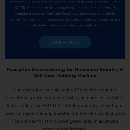
contenuti e alla trasmissione dei dati (ai sensi dell'art. 6 comma 1 lett. a
GDPR). Quando lo attivi, i dati personali (ad es. il tuo indirizzo IP)
vengono trasmessi a YouTube/Google e vengono memorizzati dei
cookie. Per ulteriori informazioni sulla protezione dei dati, consultare la
nostra
Informativa sulla privacy
al punto 3.17.
CARICA VIDEO
Flexspline Manufacturing for Humanoid Robots | K
160 Gear Hobbing Machine
Manufacturing the thin-walled Flexspline requires
exceptional precision, repeatability, and process stability.
In this video, the EMAG K 160 demonstrates how high-
precision gear hobbing enables the efficient production of
Flexsplines for strain wave gears used in advanced
robotics applications.