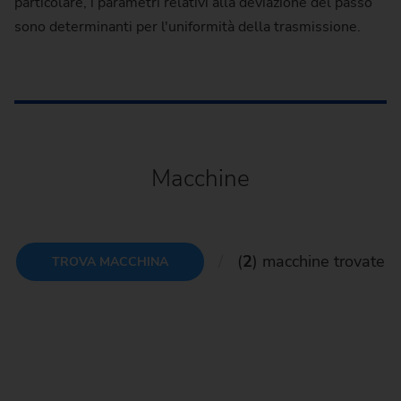
particolare, i parametri relativi alla deviazione del passo
sono determinanti per l'uniformità della trasmissione.
Macchine
(
2
) macchine trovate
TROVA MACCHINA