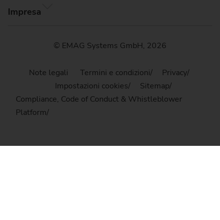
Impresa
© EMAG Systems GmbH, 2026
Note legali
Termini e condizioni
Privacy
Impostazioni cookies
Sitemap
Compliance, Code of Conduct & Whistleblower
Platform