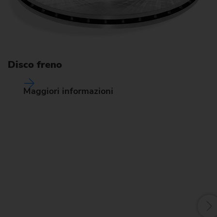
Disco freno
Maggiori informazioni
G
La
fu
pe
so