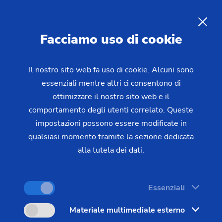
IT
Facciamo uso di cookie
RICHIESTA
Il nostro sito web fa uso di cookie. Alcuni sono
essenziali mentre altri ci consentono di
Home
Settori e soluzioni
Pezzi
ottimizzare il nostro sito web e il
Brakes, Clutch & Chassis
Giunto a tre bracci
Giunto a tre bracci
comportamento degli utenti correlato. Queste
impostazioni possono essere modificate in
qualsiasi momento tramite la sezione dedicata
alla tutela dei dati.
Essenziali
Materiale multimediale esterno