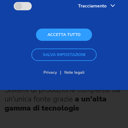
Tracciamento
ACCETTA TUTTO
Giunto a tre bracci
SALVA IMPOSTAZIONI
Privacy
Note legali
Tecnologie
Sistemi di produzione complessi da
un'unica fonte grazie
a un'alta
gamma di tecnologie