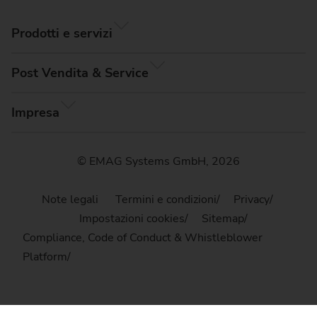
Prodotti e servizi
Post Vendita & Service
Impresa
© EMAG Systems GmbH, 2026
Note legali
Termini e condizioni
Privacy
Impostazioni cookies
Sitemap
Compliance, Code of Conduct & Whistleblower
Platform