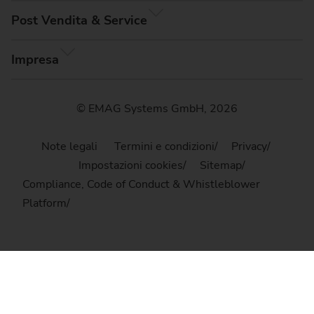
Post Vendita & Service
Impresa
© EMAG Systems GmbH, 2026
Note legali
Termini e condizioni
Privacy
Impostazioni cookies
Sitemap
Compliance, Code of Conduct & Whistleblower
Platform