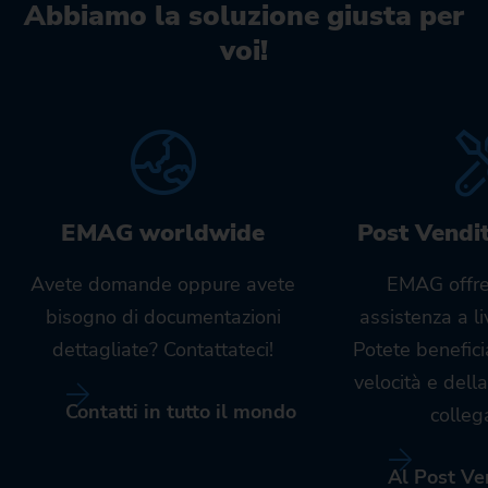
Abbiamo la soluzione giusta per
voi!
EMAG worldwide
Post Vendi
Avete domande oppure avete
EMAG offre
bisogno di documentazioni
assistenza a l
dettagliate? Contattateci!
Potete benefici
velocità e dell
Contatti in tutto il mondo
colleg
Al Post Ve