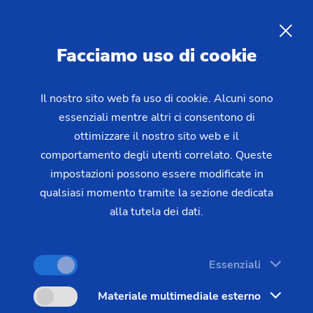
IT
Facciamo uso di cookie
RICHIESTA
Il nostro sito web fa uso di cookie. Alcuni sono
essenziali mentre altri ci consentono di
Home
Settori e soluzioni
Pezzi
ottimizzare il nostro sito web e il
Electric and Combustion Engines
Pistone
Lavorazione di pistoni
comportamento degli utenti correlato. Queste
impostazioni possono essere modificate in
qualsiasi momento tramite la sezione dedicata
alla tutela dei dati.
La lavorazione di pistoni rientra tra i procedimenti
più impegnativi nell'ambito della costruzione di
motori. EMAG propone per questo settore tutte le
Essenziali
catene dei processi per la lavorazione completa.
Materiale multimediale esterno
Specialmente per la lavorazione dei contorni