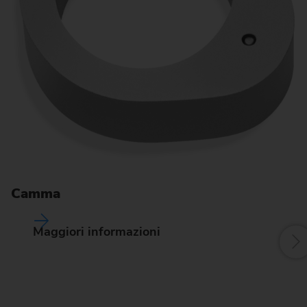
A
Camma
Maggiori informazioni