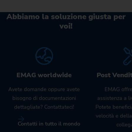
Abbiamo la soluzione giusta per
voi!
EMAG worldwide
Post Vendi
Avete domande oppure avete
EMAG offre
bisogno di documentazioni
assistenza a l
dettagliate? Contattateci!
Potete benefici
velocità e dell
Contatti in tutto il mondo
colleg