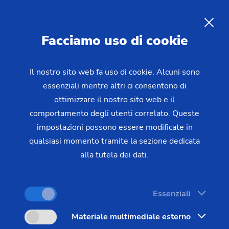
Rettificatrici di curve e di
contorno camma
IT
Facciamo uso di cookie
Con la rettificatrice SK 204 possono essere
Il nostro sito web fa uso di cookie. Alcuni sono
essenziali mentre altri ci consentono di
eseguite sia lavorazioni interne che esterne:
ottimizzare il nostro sito web e il
rettifica non circolare, rettifica in tondo (interna ed
comportamento degli utenti correlato. Queste
esterna) e lucidatura. La serie SN è apprezzata per
impostazioni possono essere modificate in
tutti i lavori nell'ambito della rettifica non circolare
qualsiasi momento tramite la sezione dedicata
di alberi a camma e contorni esterni per la
alla tutela dei dati.
produzione di pezzi singoli e in serie.
Essenziali
Materiale multimediale esterno