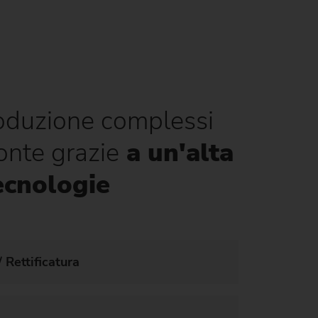
a di
roduzione complessi
onte grazie
a un'alta
ecnologie
 Rettificatura