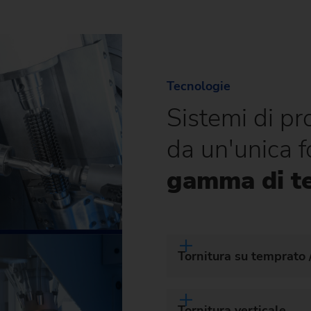
Pignone per catena
Pignone per catena (sistem
produzione)
Tecnologie
Pignone dello sterzo
Sistemi di p
Vite senza fine
da un'unica f
gamma di t
Tornitura su temprato /
Tornitura verticale