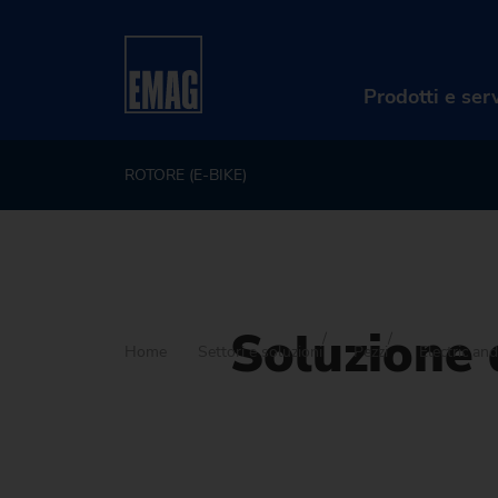
Prodotti e serv
ROTORE (E-BIKE)
Soluzione 
Home
Settori e soluzioni
Pezzi
Electric a