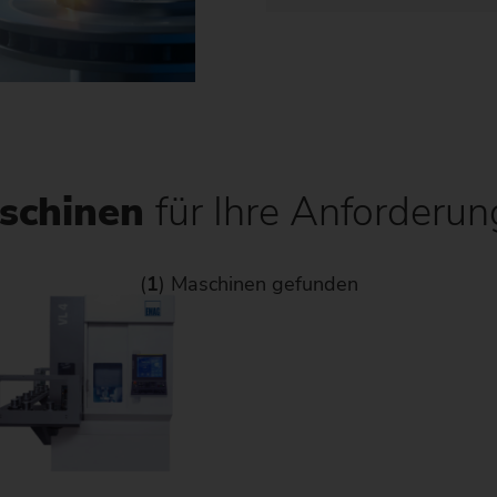
Kettenrad
Kettenrad (Fertigungssystem
Lenkritzel
Schnecke
schinen
für Ihre Anforderu
(
1
) Maschinen gefunden