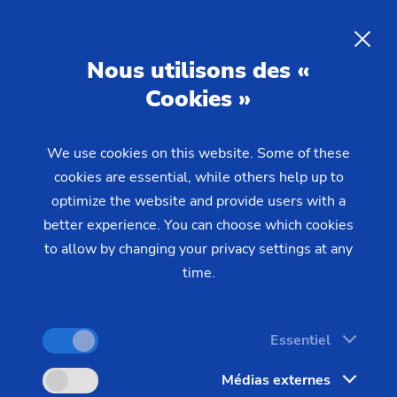
FR
Nous utilisons des «
Cookies »
DEMANDE
We use cookies on this website. Some of these
Home
Secteurs & Solutions
Pièces
cookies are essential, while others help up to
Electric and Combustion Engines
Came
Came
optimize the website and provide users with a
better experience. You can choose which cookies
to allow by changing your privacy settings at any
time.
Essentiel
Médias externes