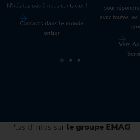
N'hésitez pas à nous contacter !
pour répondre
avec toutes le
Contacts dans le monde
gro
entier
Vers Ap
Serv
Plus d’infos sur
le groupe EMAG