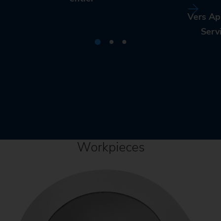
Vers Ap
Serv
Workpieces