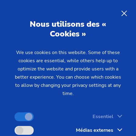
Le secteur des véhicules
utilitaires :
techniques avancées
FR
Nous utilisons des «
de fabrication pour les meilleures
Cookies »
performances sur la route
We use cookies on this website. Some of these
cookies are essential, while others help up to
Le secteur du transport et des véhicules utilitaires
optimize the website and provide users with a
fait face à de profonds bouleversements. Il s'agit
better experience. You can choose which cookies
de construire des véhicules utilitaires hautement
to allow by changing your privacy settings at any
efficaces et à émissions réduites. EMAG Group
time.
vous accompagne dans cette transformation,
mettant son immense expérience à votre
Essentiel
disposition pour vous aider à développer de
nouvelles stratégies de fabrication.
Médias externes