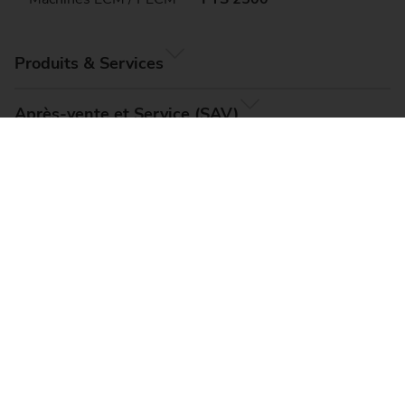
Produits & Services
Après-vente et Service (SAV)
Entreprise
© EMAG Systems GmbH, 2026
Mentions légales
Termes et conditions
Protection des données
Paramètres des cookies
Sitemap
Compliance, Code of Conduct & Whistleblower
Platform