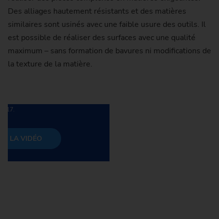
Des alliages hautement résistants et des matières
similaires sont usinés avec une faible usure des outils. Il
est possible de réaliser des surfaces avec une qualité
maximum – sans formation de bavures ni modifications de
éo », vous acceptez que YouTube charge
onnées (conformément à l'art. 6 (1) (a)
la texture de la matière.
tion, des données personnelles (par
t transmises à YouTube/Google et des
lus d'informations sur la protection des
re
politique de confidentialité
au point
3.17.
R LA VIDÉO