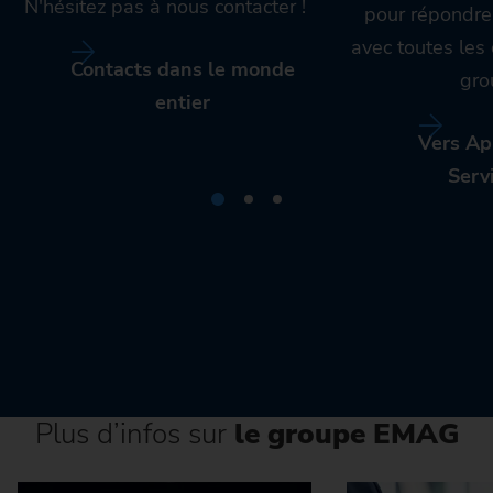
N'hésitez pas à nous contacter !
pour répondre
avec toutes le
Contacts dans le monde
gro
entier
Vers Ap
Serv
Plus d’infos sur
le groupe EMAG