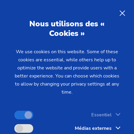
FR
Nous utilisons des «
Cookies »
DEMANDE
We use cookies on this website. Some of these
Home
Produits & Services
Machines
cookies are essential, while others help up to
Machines ECM / PECM
PTS 2500
optimize the website and provide users with a
better experience. You can choose which cookies
to allow by changing your privacy settings at any
time.
Essentiel
Médias externes