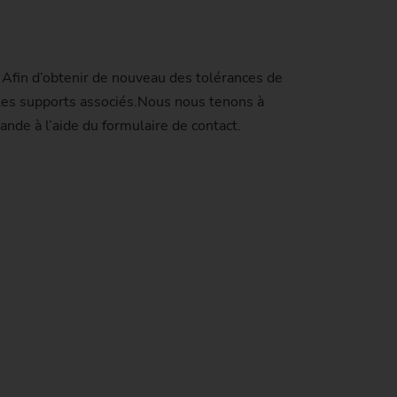
eenhouse Gas Protocol
mposants efficaces
ser
es)
nseils pour une candidature réussie
ternationalité/innovation
 de piston
stainability at EMAG Zerbst
stion énergétique des processus de
lture d'entreprise
 Afin d’obtenir de nouveau des tolérances de
rone
brication
atus of CO2 reduction
t les supports associés.Nous nous tenons à
abilité et sécurité
pression
ande à l’aide du formulaire de contact.
vironmental protection
otection des données
cus on longevity & sustainability
 (Soudage
rique)
s