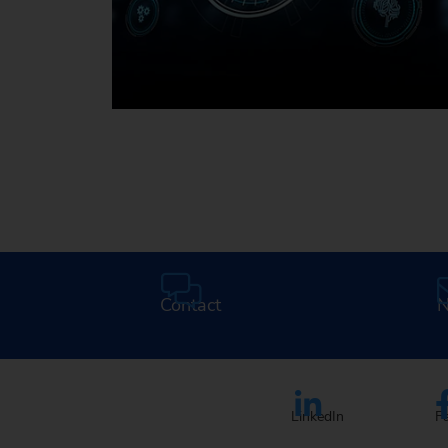
Médiathèque
Contact
N
LinkedIn
F