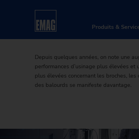
L’équil
Home
Produits & Services
Après-vente et Ser
qualité 
Produits & Servic
PR
Depuis quelques années, on note une aug
performances d’usinage plus élevées et 
Ma
plus élevées concernant les broches, les o
So
des balourds se manifeste davantage.
Nu
Ap
Re