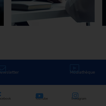
Carrière chez EMAG
ewsletter
Médiathèque
acebook
YouTube
Instagram