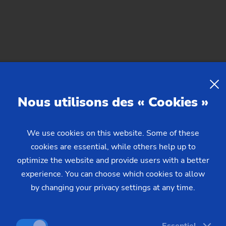
Pignon à chaîne
Pignon à chaîne (système de 
Pignons de transmission
Vis sans fin
Nous utilisons des « Cookies »
We use cookies on this website. Some of these
cookies are essential, while others help up to
optimize the website and provide users with a better
experience. You can choose which cookies to allow
s sommes à votre disposit
by changing your privacy settings at any time.