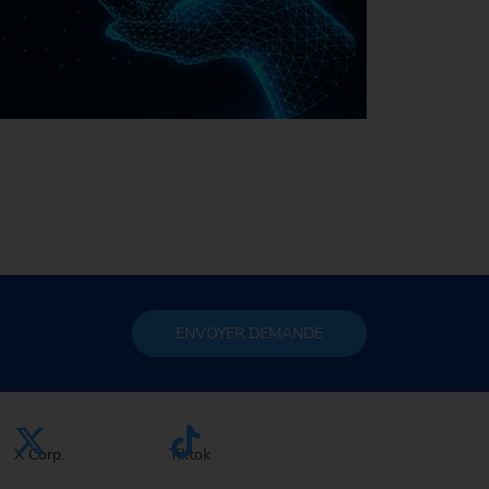
La durabilité chez EMAG
ENVOYER
DEMANDE
X Corp.
Tiktok