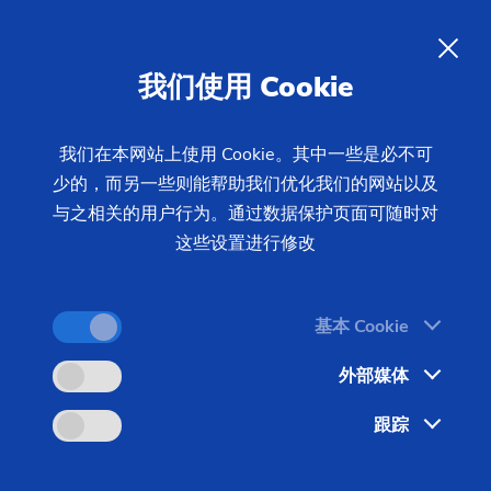
动态动平衡可改善工件质量并降
低磨损
ZH
我们使用 Cookie
在过去几年中，车床的线速度不断提高，以达到更高
我们在本网站上使用 Cookie。其中一些是必不可
少的，而另一些则能帮助我们优化我们的网站以及
的切削功率并更加经济高效地进行生产。随着转速的
与之相关的用户行为。通过数据保护页面可随时对
提高，对所使用的主轴、刀具和工件夹具的要求也同
这些设置进行修改
时更加严格。在高转速情况下，由于不平衡所带来的
影响也越来越明显。
基本 Cookie
外部媒体
跟踪