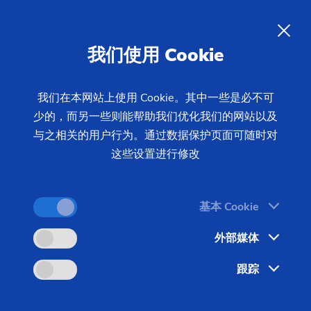
链轮
企业品牌
ZH
链轮（生产系统）
我们使用 Cookie
转向齿轮
埃马克集团卓越的扩展战略带来巨大的增长。几乎没
有埃马克集团无法实现的切削技术。埃马克目前已拥
我们在本网站上使用 Cookie。其中一些是必不可
蜗杆
有专利200多项，而且每年都有新专利增加。 埃马克
少的，而另一些则能帮助我们优化我们的网站以及
将所有这些技术进步和超前都实现到了机床上，帮助
与之相关的用户行为。通过数据保护页面可随时对
这些设置进行修改
用户提高质量和生产效率。 正因为如此埃马克集团
能和子公司一起向用户提供一系列的标准机床以及为
用户量体裁衣的生产系统，不断创造新的增长点。
基本 Cookie
外部媒体
跟踪