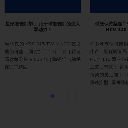
星形套铣削加工 用于球道铣削的强大
球笼保持架窗口铣
双动力！
HCM 11
埃马克的 VSC 315 TWIN KBG 使之
许多球笼保持架
成为可能：同时加工 2 个工件 | 转速
生产 - 既耗时又昂
高达每分钟 8,500 转 | 陶瓷混合轴承
HCM 110 双
保证了精度
工艺，带来： 适
持架的灵活加工 |
快速换型 | 显著