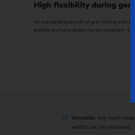
High flexibility during gear
An outstanding benefit of gear milling is its hi
profiles and helix angles can be produced - wit
Versatile:
Any tooth shape
widths can be produced.