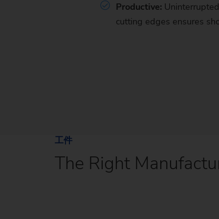
Productive:
Uninterrupted
cutting edges ensures shor
工件
The Right Manufactur