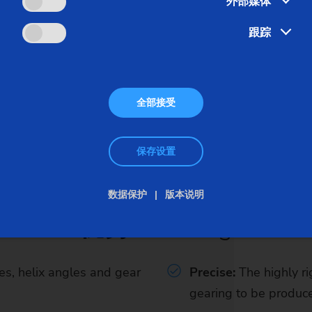
外部媒体
 milling
跟踪
gh flexibility in the production of external toothing: different 
h high productivity.
全部接受
保存设置
数据保护
版本说明
优势
Hobbing
s, helix angles and gear
Precise:
The highly r
gearing to be produce