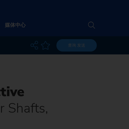
媒体中心
查询
发送
绍
联系我们
们
地点
会
通讯
tive
 在线研讨会
我们
机床查找器
r Shafts,
媒体
品牌
机会
正确的机床，适用于
性
职位
& 在线研讨会
您的要求
于