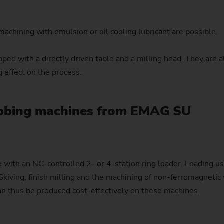
链轮（生产系统）
chining with emulsion or oil cooling lubricant are possible.
转向齿轮
d with a directly driven table and a milling head. They are als
蜗杆
 effect on the process.
hobbing machines from EMAG SU
with an NC-controlled 2- or 4-station ring loader. Loading usi
 Skiving, finish milling and the machining of non-ferromagnetic
an thus be produced cost-effectively on these machines.