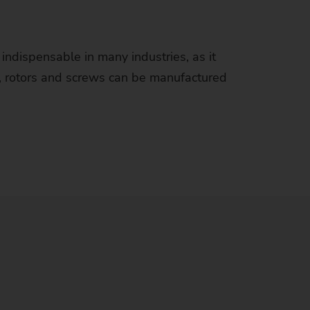
MOBILITY
tes
gement
人士
& 媒体
业品牌
es
EMAG
新人
研讨会
中心
续性
马克
 indispensable in many industries, as it
IS
生
馆
效生产
克LaserTec
g, rotors and screws can be manufactured
Y &
ON ENGINES
 Blog
nd climate neutrality
克 ECM
OGY
埃马克的充分理由
中心
马克科普费尔
学生
能效生产
杂志
AG SU
习
生
效的制造工艺
G AND CLIMATE NEUTRALITY
RAIN
读大学生
生实习
择埃马克的充分理由
效机床理念
ifications
际培训生项目（技术或商业领域）
训
马克员工
效组件
G Group: Commitment to UN
nda 2030
学学习
化/创新
源管理
enhouse Gas Protocol
请窍门
业文化