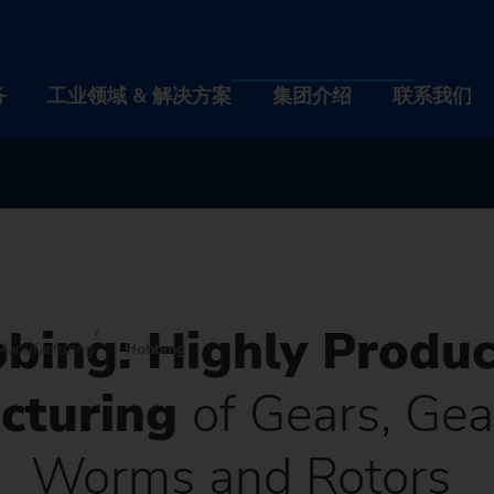
务
工业领域 & 解决方案
集团介绍
联系我们
产品 & 服务
工业领域 & 解决方案
集团介
机床
各行各业
关于我
自动化解决方案
技术工艺
工作机
bing: Highly Produc
数字化 EDNA ONE
机床
工件
各行各业
活动 &
关于
Manufacturing
Hobbing
cturing
of Gears, Gea
售后服务
车床
自动化解决方案
Automotive Industry & Mobility
技术工艺
新闻 & 
企业
工作
机床查找器
Worms and Rotors
大修二手机器
磨床
TrackMotion 自动化系统
数字化 EDNA ONE
航空工业
CNC Grinding
工件
可持续
历史
招聘
活动 
正确的机床，适用