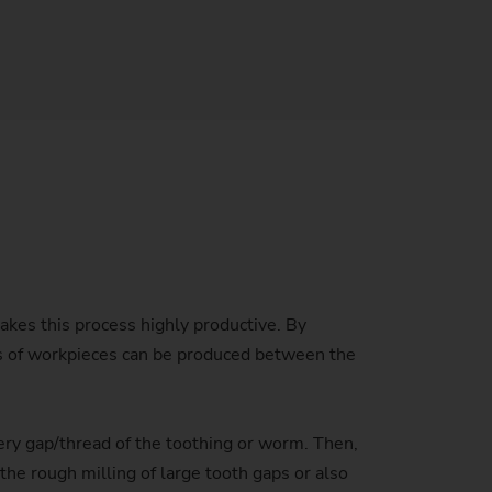
ainability at EMAG Zerbst
靠信誉和安全保障
tus of CO2 reduction
据保护
ronmental protection
s on longevity & sustainability
makes this process highly productive. By
ers of workpieces can be produced between the
every gap/thread of the toothing or worm. Then,
 the rough milling of large tooth gaps or also