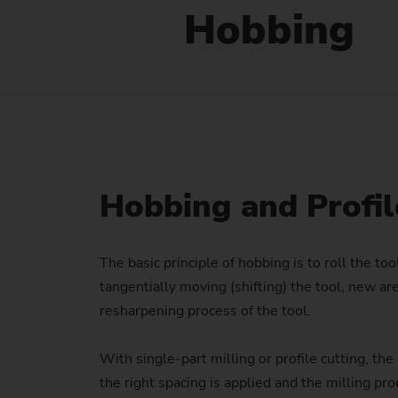
Hobbing
Hobbing and Profile
The basic principle of hobbing is to roll the t
tangentially moving (shifting) the tool, new a
resharpening process of the tool.
With single-part milling or profile cutting, th
the right spacing is applied and the milling pr