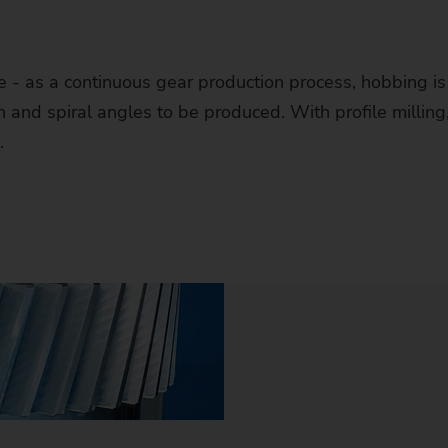
二手机床
加工中心 / 铣床
SCS Stacking Cell
使用 EDNA ONE 简化机床操作和设置
售后服务
车床
Construction Machinery &
CNC Turning
Brakes, Clutch & Chassis
AUTOMOTIVE INDUSTRY & 
Certifica
Mana
资深
活动
新闻 
企
您的要求
Agricultural Technology
North American Stock Machines
制齿机床
MRC Robot Cell
使用 EDNA ONE 优化生产流程
Service Offerings
大修二手机器
磨床
Classic
ECM Technologies
Electric and Combustion Engin
汽车
CNC GRINDING
ONE 
职业
网络
新闻
可持
埃
te - as a continuous gear production process, hobbing is
经典款 – 盘类件 – MSC
Energy Industry
箍加工机床
数控桁架自动化
自动维护
技术服务
大修的可持续性
加工中心 / 铣床
Classic
Gear Manufacturing
Housings & Flanges
电动自行车
工艺 – 圆磨
CNC TURNING
BRAKES, CLUTCH & CHASS
大学
档案
高能
埃马
 and spiral angles to be produced. With profile millin
经典款 – 万能磨床 – UG
Medical Technology
CONSTRUCTION MACHINER
.
机床查找器
Classic
激光设备
CRC 机器人自动化单元
EDNA IoT Ready 软件包
备件和易损件
大修主轴
HCM 110
制齿机床
SERVICE OFFERINGS
Laser Processing
Robotics
卡车工业
工艺 – 磨削
热套法自动化装配技术
ECM TECHNOLOGIES
制动盘
ELECTRIC AND COMBUSTI
学生
EMAG
EMAG a
埃马
经典款 – 轴类件 – USC/HSC
AGRICULTURAL TECHNOL
正确的机床，适用于
ENERGY INDUSTRY
Classic
电化学 / 精密 电化学加工机床
维修服务合同
面板更换
VSC 315 KBU
滚齿机
箍加工机床
EMAG Performance - Best Price Offer
技术服务
Milling & Drilling
Transmission & Powertrain
硬车 / 磨削加工
倒立式车削
ECM - 去毛刺
GEAR MANUFACTURING
等速万向节
转子轴 – 装配式（电动机）
HOUSINGS & FLANGES
选择
媒体
埃
大
高
您的要求
经典款 – 传统磨削 – ECO
农业机械
Modular
油田工业
模块化 – 盘类件 – VL/VM
装配式机床
物联网售后服务
物联网大修
VSC 315 DUO KBU
插齿机
VSC 400 / VSC 400 DUO
激光设备
Quick Check Offer
服务热线
热套法自动化装配技术
Additional Workpieces
非圆磨削
ECM - 钻孔加工
Deburring
LASER PROCESSING
制动缸
凸轮
保持架
ROBOTICS
用户
EM
实
学
高
EMA
工程车辆
Modular
风能
模块化 – 外圆磨床 – WPG
Academy
大修- 库存机
VSC 315 TWIN KBG
强力刮齿机
VSC 500
激光焊接机
电化学 / 精密 电化学加工机床
Fit for Production
检查
同步支撑磨削技术
ECM
Gear Shaping
激光熔覆
MILLING & DRILLING
钟形壳（球笼）
装配式凸轮轴（装配式）
方位驱动装置
柔轮
TRANSMISSION & POWERT
工
学
选
高
Cert
Modular
模块化 – 轴类件 – VT
服务联系方式
剃齿机
管体车丝机
激光涂层系统
PI
装配式机床
Equipment Care Package
保养
通用磨床组
ECM - 加工回油槽
Gear Shaving
激光清洗
钻孔
三通离合器
传动轴（电动自行车）
差速器壳
行星齿轮箱用行星齿轮的制造
锥齿轮
ADDITIONAL WORKPIECES
国
培
埃
高
EMA
Customized
Age
定制化 – 车削/磨削盘类件 – VLC/VSC
磨齿机
激光清洗机
PTS 2500
SFC 600
夹具保养
ACADEMY
PECM
Generating Grinding
激光熔覆 (制动盘)
成形铣
载重汽车制动鼓
传动齿轮（电动自行车）
分配器法兰
行星滚柱丝杠
CVT 皮带轮
整体叶盘
大
国际
能
Customized
定制化 – 盘类件 – VLC/VSC/VST
Gre
成形铣床
PO 100 SF
过程优化
客户培训
Hobbing
激光焊接技术
载重汽车轮毂
空心轴（电动自行车）
法兰
行星滚柱丝杠加工
差速螺伞齿轮
Dies
申
企
Customized