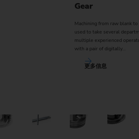
Gear
Machining from raw blank to 
used to take several departm
multiple experienced operat
with a pair of digitally…
更多信息