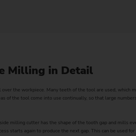
定制 化 – 车削/磨削轴类件 – VTC
Sust
Customized
PO 900 BF
动平衡
技术讲座
滚插
喷油器体
泵环
波发生器
齿轮
液压缸和活塞杆
可
定制化 – 轴类件 – VTC
Sta
Customized
PS
几何套件
Profile Grinding
活塞
滚轧环，
同步齿轮
滑动轴承 (风力发电机)
数
定制化 – 外圆磨床 – HG
Envi
更换组件
转子（电动自行车）
齿轮轴
压辊
Customized
Focu
安全玻璃
压缩机转子
齿轮轴（装配式）
定制化 – 非圆磨床 – SN/VG
 Milling in Detail
生产支持服务
转子轴，电动机
齿轮轴，激光焊接
数据备份
定子外壳 （电动机）
滚齿
ool over the workpiece. Many teeth of the tool are used, which 
reas of the tool come into use continually, so that large numb
US Spindle Repair
涡轮增压器轴
长传动轴
行星齿轮
e side milling cutter has the shape of the tooth gap and mills 
链轮
ocess starts again to produce the next gap. This can be used for