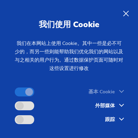
在埃马克的工作机会
ZH
我们使用 Cookie
众所周知，一个公司的发展与其员工息息相关。在埃
马克集团， 每一名员工均有理想的机会充分展现自
我们在本网站上使用 Cookie。其中一些是必不可
身才华、接受极具挑战性的任务、进一 步培养个人
少的，而另一些则能帮助我们优化我们的网站以及
兴趣和能力并在国际化企业中实现个人发展。
与之相关的用户行为。通过数据保护页面可随时对
这些设置进行修改
职位搜索器
基本 Cookie
外部媒体
跟踪