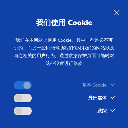
针对正在寻找新挑战的资深人士
ZH
我们使用 Cookie
我们知道，一个企业的好坏取决于它的员工。
我们在本网站上使用 Cookie。其中一些是必不可
少的，而另一些则能帮助我们优化我们的网站以及
与之相关的用户行为。通过数据保护页面可随时对
这些设置进行修改
基本 Cookie
埃马克集团拥有各种精湛的加工工艺
外部媒体
——与国际化定位相结合，集团可为
跟踪
员工开创新的任务领域并提供巨大的
发展机遇。