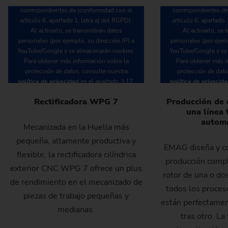
correspondientes de (conformidad con el
correspondientes de
artículo 6, apartado 1, letra a) del RGPD).
artículo 6, apartado 
Al activarlo, se transmitirán datos
Al activarlo, se 
personales (por ejemplo, su dirección IP) a
personales (por ejemp
YouTube/Google y se almacenarán cookies.
YouTube/Google y se
Para obtener más información sobre la
Para obtener más i
protección de datos, consulte nuestra
protección de dato
política de privacidad
en el apartado 3.17.
política de privacid
Rectificadora WPG 7
Producción de 
una línea
CARGAR VÍDEO
CARGA
autom
Mecanizada en la Huella más
pequeña, altamente productiva y
EMAG diseña y co
flexible, la rectificadora cilíndrica
producción compl
exterior CNC WPG 7 ofrece un plus
rotor de una o do
de rendimiento en el mecanizado de
todos los proce
piezas de trabajo pequeñas y
están perfectamen
medianas.
tras otro. La