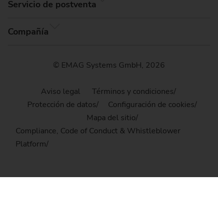
Servicio de postventa
Compañía
© EMAG Systems GmbH, 2026
Aviso legal
Términos y condiciones
Protección de datos
Configuración de cookies
Mapa del sitio
Compliance, Code of Conduct & Whistleblower
Platform