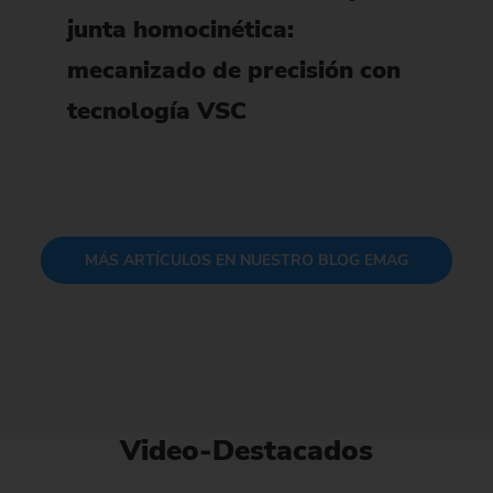
junta homocinética:
mecanizado de precisión con
tecnología VSC
MÁS ARTÍCULOS EN NUESTRO BLOG EMAG
Video-Destacados
Al hacer clic en «Cargar vídeo», usted da su
Al hacer clic en «Car
consentimiento para que YouTube cargue
consentimiento par
contenidos y se transfieran datos
contenidos y se 