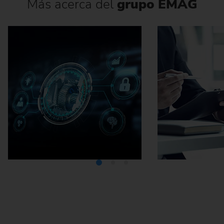
Más acerca del
grupo EMAG
Mediateca
Car
profesi
E