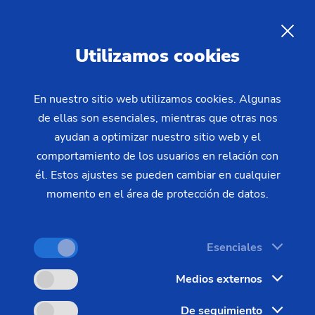
Línea directa de servicio
ES
Utilizamos cookies
Nuestro cometido principal es el contacto directo
con nuestros clientes. Por este motivo, hemos
En nuestro sitio web utilizamos cookies. Algunas
creado un puesto de contacto central a su
de ellas son esenciales, mientras que otras nos
disposición las 24 horas del día. Mediante la línea
ayudan a optimizar nuestro sitio web y el
comportamiento de los usuarios en relación con
directa de servicio se pueden solucionar
él. Estos ajustes se pueden cambiar en cualquier
rápidamente sus posibles dificultades mediante
momento en el área de protección de datos.
nuestro equipo de ServicePlus.
Nuestros expertos de Service disponen de un total
Esenciales
conocimiento sobre los sistemas de producción de
Medios externos
EMAG. Puede contactar con nuestra línea directa
de forma gratuita en días laborables.
De seguimiento