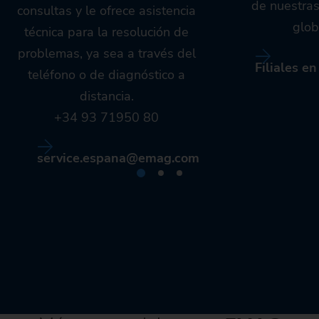
de nuestra
consultas y le ofrece asistencia
glob
técnica para la resolución de
problemas, ya sea a través del
Filiales e
teléfono o de diagnóstico a
distancia.
+34 93 71950 80
service.espana@emag.com