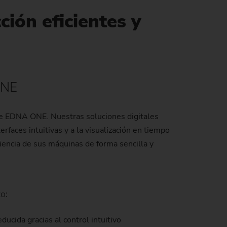
Internacionalización / innovación
Gestión energética de los procesos de
Greenhouse Gas Protocol
ión eficientes y
fabricación
tagos de
icas)
Cultura de empresa
Sustainability at EMAG Zerbst
 de
Fiabilidad y seguridad
Status of CO2 reduction
rogeneradores)
Protección de datos
Environmental protection
ONE
 impresión
Focus on longevity & sustainability
stre)
s de EDNA ONE. Nuestras soluciones digitales
rfaces intuitivas y a la visualización en tiempo
r por láser)
ciencia de sus máquinas de forma sencilla y
co)
o:
ucida gracias al control intuitivo