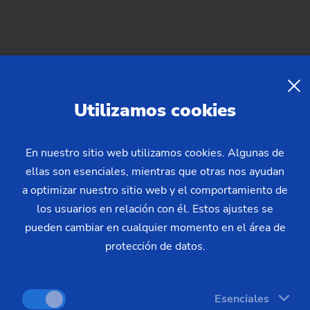
Utilizamos cookies
En nuestro sitio web utilizamos cookies. Algunas de
 producción
con EDNA ONE
ellas son esenciales, mientras que otras nos ayudan
a optimizar nuestro sitio web y el comportamiento de
diante un control digital de procesos específico y un análisis
los usuarios en relación con él. Estos ajustes se
is detallados de las piezas de trabajo, así como optimizacione
pueden cambiar en cualquier momento en el área de
ocesos de producción y reduzca sus costos operativos a largo p
protección de datos.
Esenciales