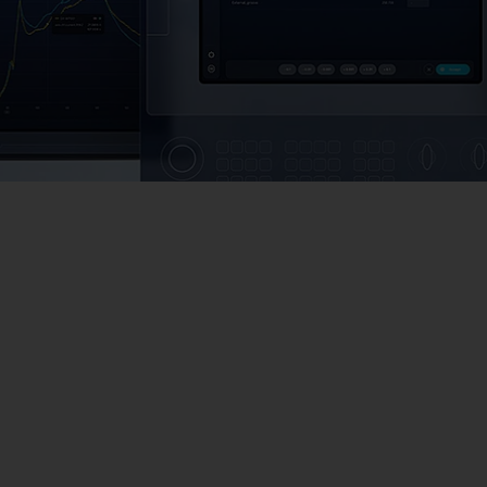
Má
Má