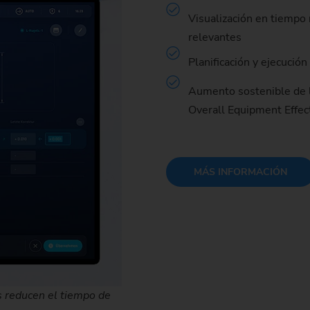
Piñón de cadena
Visualización en tiempo 
relevantes
Piñón de cadena (sistema 
Planificación y ejecució
Piñón de dirección
Aumento sostenible de l
Husillo
Overall Equipment Effec
MÁS INFORMACIÓN
as reducen el tiempo de