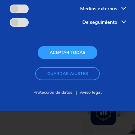
ntegración de distintas
Medios externos
De seguimiento
os históricos
tapas de fabricación
la producción basada en datos
ACEPTAR TODAS
al de la instalación (OEE)
GUARDAR AJUSTES
Protección de datos
Aviso legal