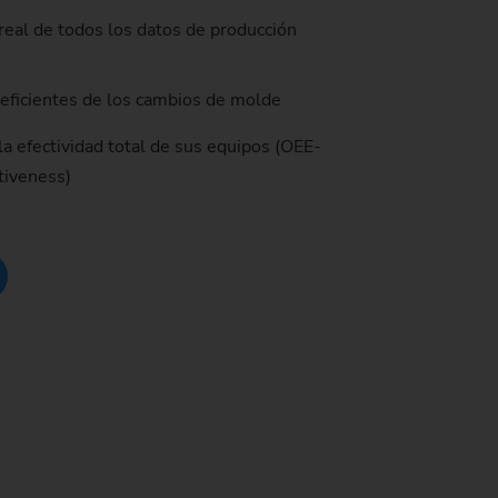
real de todos los datos de producción
de producción)
n eficientes de los cambios de molde
a efectividad total de sus equipos (OEE-
tiveness)