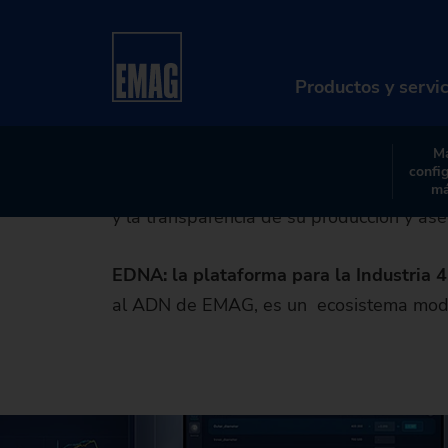
Di
Home
Productos y servicios
Digitalización 
Productos y servi
La creciente digitalización está cambiand
Ma
optimizar continuamente sus procesos, min
confi
PR
EDNA ONE
, EMAG ofrece una solución dig
má
simp
y la transparencia de su producción y ase
Má
So
EDNA: la plataforma para la Industria 4
al ADN de EMAG, es un ecosistema modul
Di
Se
Re