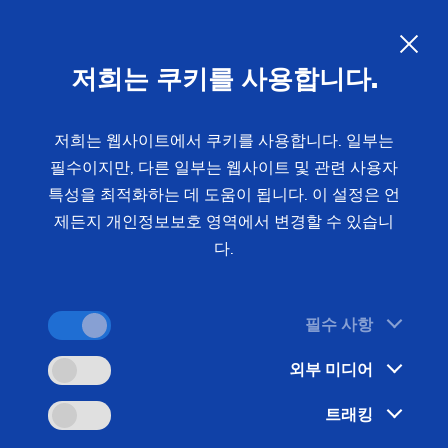
디지털화 EDNA ONE
KO
저희는 쿠키를 사용합니다.
디지털화의 증가는 제조 산업을 근본적으로 변화시
키고 있습니다. 오늘날 기업들은 지속적으로 프로세
저희는 웹사이트에서 쿠키를 사용합니다. 일부는
스를 최적화하고 가동 중단 시간을 최소화하는 동시
필수이지만, 다른 일부는 웹사이트 및 관련 사용자
에 변화에도 유연하게 대응해야 하는 과제에 직면
특성을 최적화하는 데 도움이 됩니다. 이 설정은 언
제든지 개인정보보호 영역에서 변경할 수 있습니
해 있습니다. EMAG은
EDNA ONE을
통해 이러한 요
다.
구사항에 정확하게 부합하는 종합적인 디지털 솔루
션을 제공합니다. 생산의 효율성, 유연성 및 투명성
을 높이고 장기적인 경쟁력을 확보하십시오.
필수 사항
외부 미디어
EDNA – 인더스트리 4.0의 플랫폼:
EDNA는 당사가
수행하는 모든 개발의 기초입니다. EDNA, 즉 EMAG
트래킹
DNA는 서로 결합된 소프트웨어 요소와 기계 요소로