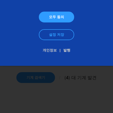
모두 동의
수직 선반 및 연마기
설정 저장
개인정보
발행
개요: 수직형 선삭 및 연삭 센터
(
4
) 대 기계 발견
기계 검색기