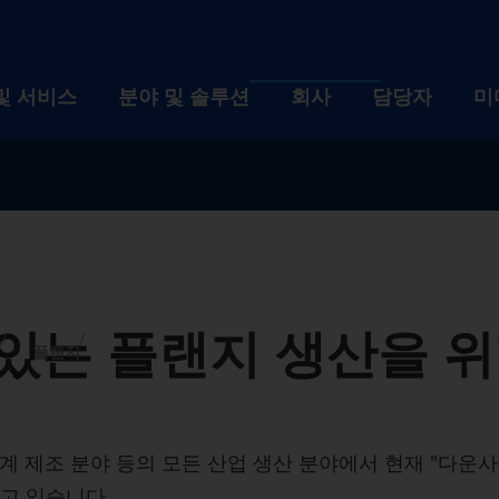
및 서비스
분야 및 솔루션
회사
담당자
미
제품 및 서비스
분야 및 솔루션
회사
설비
산업
회사 
자동화 솔루션
기술
채용
있는 플랜지 생산을 위
디지털화 EDNA ONE
설비
공작물
산업
이벤트
회사
지
플랜지
사후관리 서비스
선반
자동화 솔루션
자동차 산업 및 모빌리
기술
뉴스 
브랜
채용
Machine finder
사용된 기계의 리트로핏
연삭 기계
TrackMotion
디지털화 EDNA ONE
항공산업
CNC Grinding
공작물
지속 
역사
인재
이벤
계 제조 분야 등의 모든 산업 생산 분야에서 현재 "다운사
The right ma
지고 있습니다.