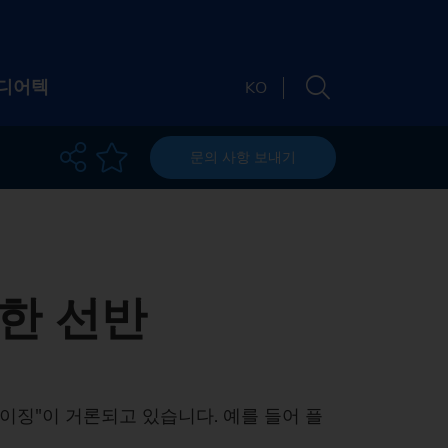
디어텍
KO
문의 사항
보내기
담당자
소개
소재지
Newsletter
한 선반
 및 웨비나
 소개
Machine finder
티
및 미디어
드
The right machine
가능성
채용
트 및 웨비나
이징"이 거론되고 있습니다. 예를 들어 플
for your
chine