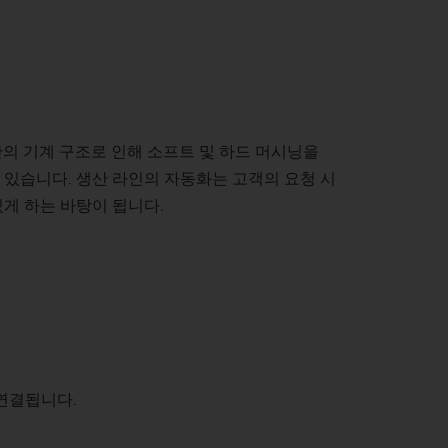
공
stainability at EMAG Zerbst
 로드
뢰성과 안전
atus of CO2 reduction
 발전기)
인정보보호
vironmental protection
반의 기계 구조로 인해 소프트 및 하드 머시닝을
cus on longevity & sustainability
 있습니다. 생산 라인의 자동화는 고객의 요청 시
게 하는 바탕이 됩니다.
용접)
 연결됩니다.