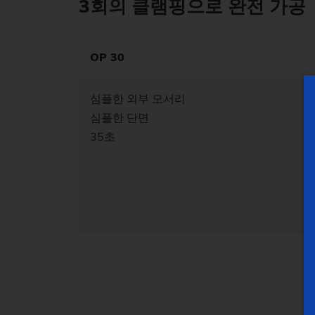
3회의 클램핑으로 완전 가공
OP 30
심플한 외부 모서리
심플한 단면
35초