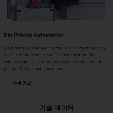
S
Hi
Bin Picking Automation
wh
se
Bin picking, or "reaching into the box,” is a technology in
f
which a robotic arm uses a 3D sensor system (3D
camera, scanner, ...) to remove workpieces in a chaotic
W
position from a mesh box or similar.…
상세 정보
기술 데이터