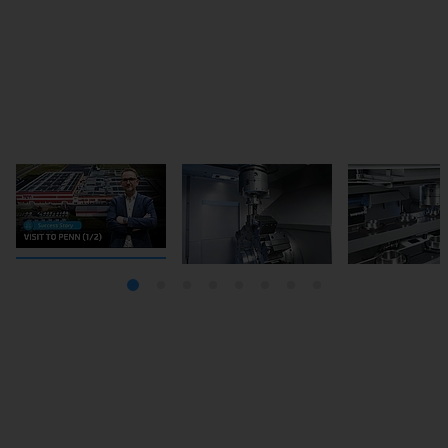
The parts are transported by an integrated “O”-
VL 시리즈 모듈형 선반의 하이라이트
VL 시리즈 모듈형 선반의 장점
automation system. The VL 2 turning machine is loaded
and unloaded using the pick-up principle.