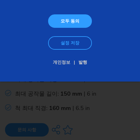
모두 동의
설정 저장
모듈형 – 척킹소재 – VL/VM
VL 2
개인정보
발행
최대 공작물 직경:
100 mm
| 4 in
최대 공작물 길이:
150 mm
| 6 in
척 최대 직경:
160 mm
| 6.5 in
문의 사항