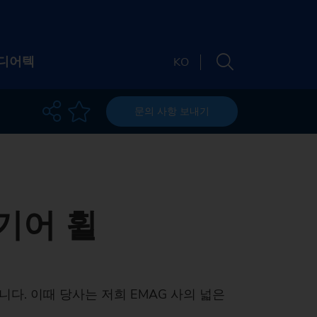
디어텍
KO
문의 사항
보내기
담당자
소개
소재지
Newsletter
 기어 휠
 및 웨비나
 소개
Machine finder
티
및 미디어
드
The right machine
가능성
채용
트 및 웨비나
다. 이때 당사는 저희 EMAG 사의 넓은
for your
chine