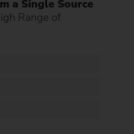
m a Single Source
)
High Range of
s