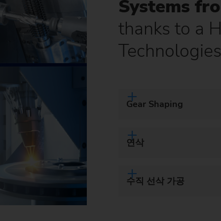
Systems fro
스프로킷(생산 시스템
thanks to a 
스티어링 피니언
Technologie
웜
Gear Shaping
연삭
수직 선삭 가공