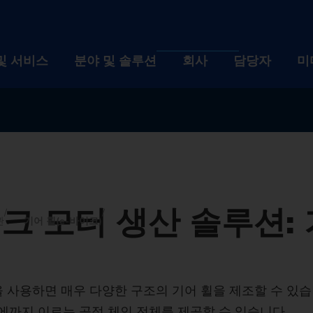
및 서비스
분야 및 솔루션
회사
담당자
미
제품 및 서비스
분야 및 솔루션
회사
설비
산업
회사 
자동화 솔루션
기술
채용
크 모터 생산 솔루션:
디지털화 EDNA ONE
설비
공작물
산업
이벤트
회사
관
기어 휠(e-바이크)
사후관리 서비스
선반
자동화 솔루션
자동차 산업 및 모빌리
기술
뉴스 
브랜
채용
Machine finder
사용된 기계의 리트로핏
연삭 기계
TrackMotion
디지털화 EDNA ONE
항공산업
CNC Grinding
공작물
지속 
역사
인재
이벤
 사용하면 매우 다양한 구조의 기어 휠을 제조할 수 있습니
The right ma
에까지 이르는 공정 체인 전체를 제공할 수 있습니다.