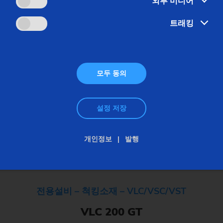
외부 미디어
모듈형 – 척킹소재 – VL/VM
트래킹
VL 3 DUO
모두 동의
설정 저장
개인정보
발행
전용설비 – 척킹소재 – VLC/VSC/VST
VLC 200 GT